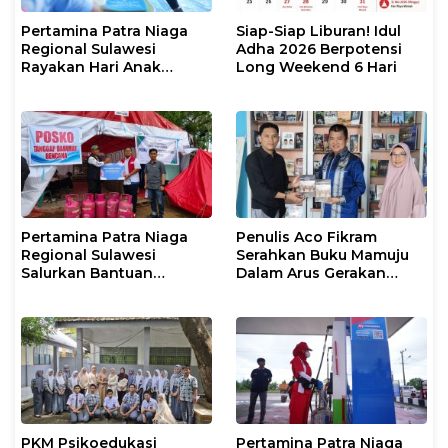
Pertamina Patra Niaga
Siap-Siap Liburan! Idul
Regional Sulawesi
Adha 2026 Berpotensi
Rayakan Hari Anak
Long Weekend 6 Hari
Nasional Melalui Rumah
Anak Pesisir, Ruang
Tumbuh Generasi
Penjaga Pesisir
Pertamina Patra Niaga
Penulis Aco Fikram
Regional Sulawesi
Serahkan Buku Mamuju
Salurkan Bantuan
Dalam Arus Gerakan
Tanggap Darurat untuk
DI/TII 1953–1965 ke
Korban Banjir di Kota
Perpusip Sulbar
Kendari
PKM Psikoedukasi
Pertamina Patra Niaga