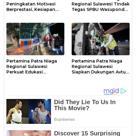
Peningkatan Motivasi
Regional Sulawesi Tindak
Berprestasi, Kesiapan
Tegas SPBU Wasuponda,
Karier, serta Pencegahan
Hentikan Sementara
Kenakalan Remaja dan
Penyaluran Biosolar
Perilaku Bullying pada
Siswa
Pertamina Patra Niaga
Pertamina Patra Niaga
Regional Sulawesi
Regional Sulawesi
Perkuat Edukasi
Siapkan Dukungan Avtur
Keselamatan, IT
untuk Penerbangan Haji
Makassar Gelar Pelatihan
2026 Melalui AFT
Penggunaan APAR untuk
Hasanuddin
Masyarakat