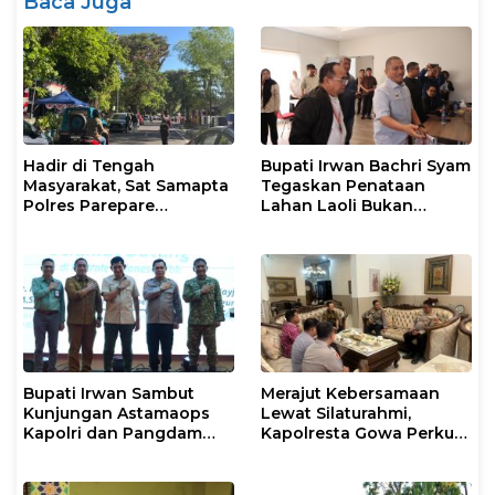
Baca Juga
Hadir di Tengah
Bupati Irwan Bachri Syam
Masyarakat, Sat Samapta
Tegaskan Penataan
Polres Parepare
Lahan Laoli Bukan
Gencarkan Patroli Pagi
Konflik Agraria
Bupati Irwan Sambut
Merajut Kebersamaan
Kunjungan Astamaops
Lewat Silaturahmi,
Kapolri dan Pangdam
Kapolresta Gowa Perkuat
XIV/Hasanuddin di Luwu
Sinergi dengan Tokoh
Timur
Masyarakat