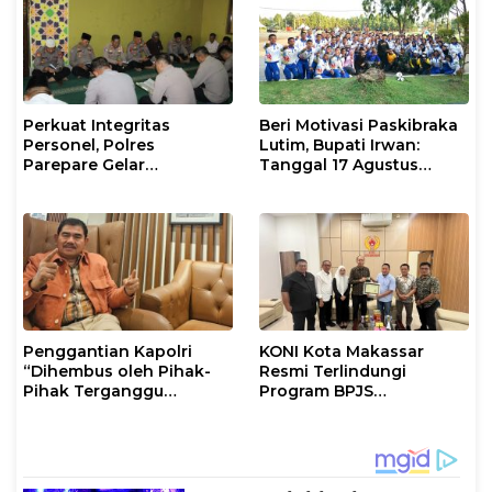
Perkuat Integritas
Beri Motivasi Paskibraka
Personel, Polres
Lutim, Bupati Irwan:
Parepare Gelar
Tanggal 17 Agustus
Pembinaan Rohani dan
Kalian Jadi Perhatian
Mental
Penggantian Kapolri
KONI Kota Makassar
“Dihembus oleh Pihak-
Resmi Terlindungi
Pihak Terganggu
Program BPJS
Kenyamanannya”
Ketenagakerjaan