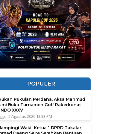
POPULER
kukan Pukulan Perdana, Aksa Mahmud
smi Buka Turnamen Golf Rakerkonas
INDO XXXV
ggu, 2 Agustus 2026 13:33 PM
dampingi Wakil Ketua 1 DPRD Takalar,
hmad Daeng Se’re Serahkan Bantuan