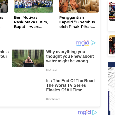
as
Beri Motivasi
Penggantian
Paskibraka Lutim,
Kapolri “Dihembus
Bupati Irwan:
oleh Pihak-Pihak
ani
Tanggal 17 Agustus
Terganggu
Kalian Jadi
Kenyamanannya”
Perhatian