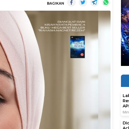
BAGIKAN
La
Re
AP
Min
Di
Ac