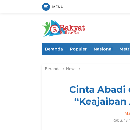
MENU
Langsung
ke
konten
Beranda
Populer
Nasional
Metr
Beranda
News
Cinta Abadi 
“Keajaiban 
Ma
Rabu, 13