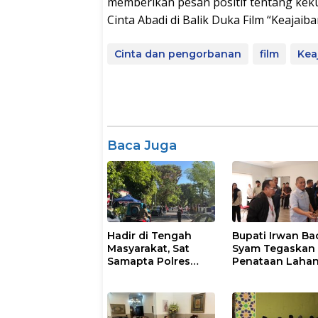
memberikan pesan positif tentang ke
Cinta Abadi di Balik Duka Film “Keajaib
Cinta dan pengorbanan
film
Kea
Baca Juga
Hadir di Tengah
Bupati Irwan Ba
Masyarakat, Sat
Syam Tegaskan
Samapta Polres
Penataan Laha
Parepare
Laoli Bukan Konf
Gencarkan Patroli
Agraria
Pagi