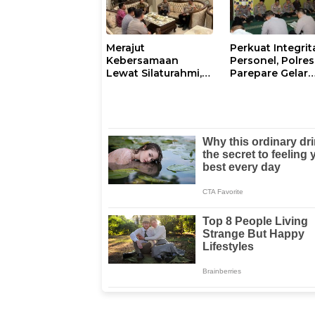
Merajut
Perkuat Integrit
Kebersamaan
Personel, Polres
Lewat Silaturahmi,
Parepare Gelar
Kapolresta Gowa
Pembinaan Roh
Perkuat Sinergi
dan Mental
dengan Tokoh
Masyarakat