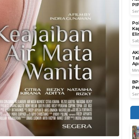
PI
Sen
Po
Ka
El
Sab
AK
Ta
Ap
Min
BPS
Pe
Sen