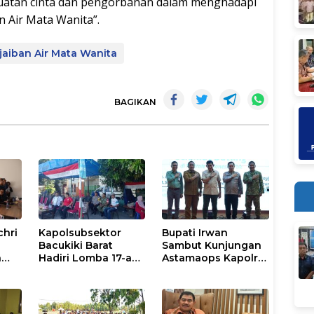
kuatan cinta dan pengorbanan dalam menghadapi
an Air Mata Wanita”.
jaiban Air Mata Wanita
BAGIKAN
chri
Kapolsubsektor
Bupati Irwan
Bacukiki Barat
Sambut Kunjungan
n
Hadiri Lomba 17-an
Astamaops Kapolri
lik
di Galung Maloang,
dan Pangdam
Ajak Warga Jaga
XIV/Hasanuddin di
Kamtibmas
Luwu Timur