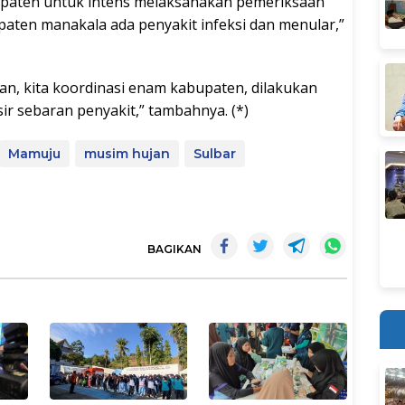
upaten untuk intens melaksanakan pemeriksaan
aten manakala ada penyakit infeksi dan menular,”
an, kita koordinasi enam kabupaten, dilakukan
ir sebaran penyakit,” tambahnya. (*)
Mamuju
musim hujan
Sulbar
BAGIKAN