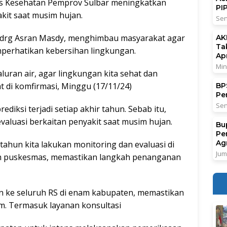
s Kesehatan Pemprov Sulbar meningkatkan
PI
it saat musim hujan.
Sen
ar drg Asran Masdy, menghimbau masyarakat agar
AK
Ta
erhatikan kebersihan lingkungan.
Ap
Min
aluran air, agar lingkungan kita sehat dan
aat di komfirmasi, Minggu (17/11/24)
BPS
Pe
Sen
diksi terjadi setiap akhir tahun. Sebab itu,
valuasi berkaitan penyakit saat musim hujan.
Bu
Pe
Ag
 tahun kita lakukan monitoring dan evaluasi di
Jum
uh puskesmas, memastikan langkah penanganan
an ke seluruh RS di enam kabupaten, memastikan
m. Termasuk layanan konsultasi