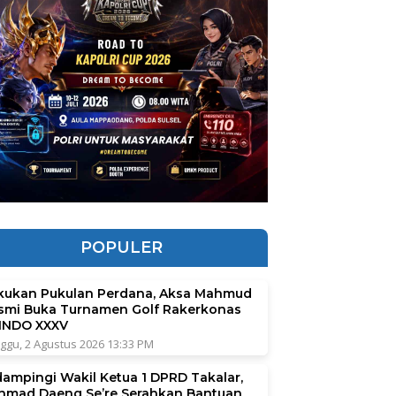
POPULER
kukan Pukulan Perdana, Aksa Mahmud
smi Buka Turnamen Golf Rakerkonas
INDO XXXV
ggu, 2 Agustus 2026 13:33 PM
dampingi Wakil Ketua 1 DPRD Takalar,
hmad Daeng Se’re Serahkan Bantuan