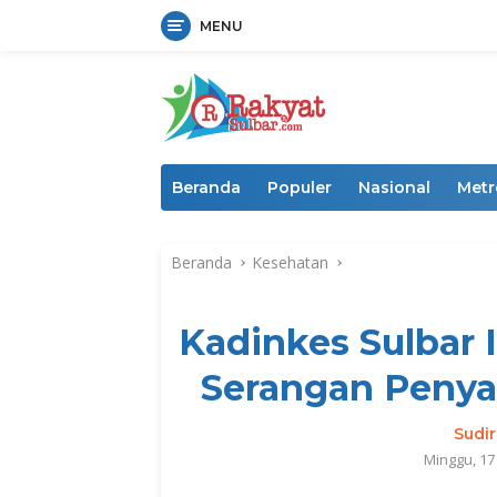
MENU
Langsung
ke
konten
Beranda
Populer
Nasional
Metr
Beranda
Kesehatan
Kadinkes Sulbar
Serangan Penya
Sudi
Minggu, 1