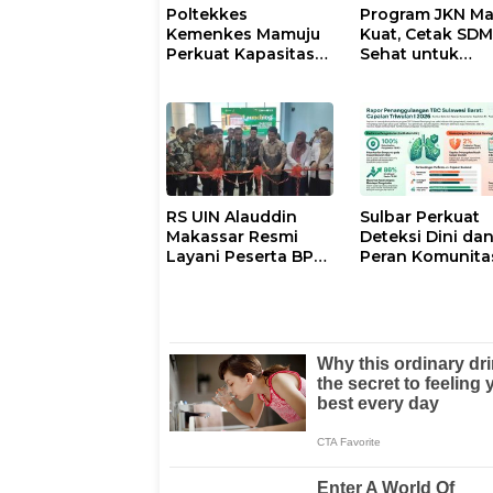
Poltekkes
Program JKN Ma
Kemenkes Mamuju
Kuat, Cetak SD
Perkuat Kapasitas
Sehat untuk
30 Kader untuk
Indonesia Heba
Mendukung
Eliminasi TBC
RS UIN Alauddin
Sulbar Perkuat
Makassar Resmi
Deteksi Dini da
Layani Peserta BPJS
Peran Komunita
Kesehatan, Wujud
Menuju Eliminas
Komitmen 17
TBC
Program Prioritas
Presiden