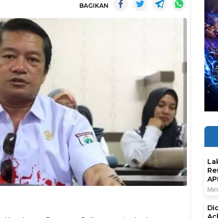
BAGIKAN
La
Re
AP
Min
Di
Ac