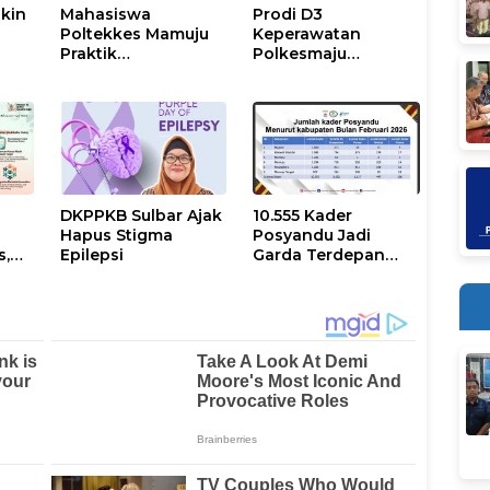
kin
Mahasiswa
Prodi D3
M
Poltekkes Mamuju
Keperawatan
Praktik
Polkesmaju
t
Penanggulangan
Lakukan
Krisis Kesehatan
Pemeriksaan
Bencana
Kesehatan dan
Promosi Kampus di
CFD Arteri Mamuju
DKPPKB Sulbar Ajak
10.555 Kader
n
Hapus Stigma
Posyandu Jadi
s,
Epilepsi
Garda Terdepan
i
Layanan
Masyarakat di
Sulbar