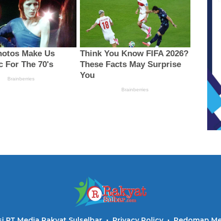
i PT Media Rakyat Sulselbar
Privacy Policy
Pedoman Med