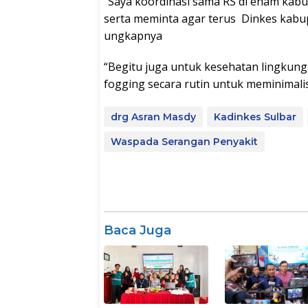
“Saya koordinasi sama RS di enam kab
serta meminta agar terus Dinkes kabup
ungkapnya
“Begitu juga untuk kesehatan lingkung
fogging secara rutin untuk meminimalis
drg Asran Masdy
Kadinkes Sulbar
Waspada Serangan Penyakit
Baca Juga