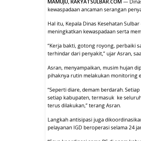
MAMUJU, RAKYATSULBAR.COM
— Dina
kewaspadaan ancaman serangan penyak
Hal itu, Kepala Dinas Kesehatan Sulb
meningkatkan kewaspadaan serta memp
“Kerja bakti, gotong royong, perbaiki s
terhindar dari penyakit,” ujar Asran, s
Asran, menyampaikan, musim hujan dipre
pihaknya rutin melakukan monitoring e
“Seperti diare, demam berdarah. Setiap
setiap kabupaten, termasuk ke selur
terus dilakukan,” terang Asran.
Langkah antisipasi juga dikoordinasik
pelayanan IGD beroperasi selama 24 ja