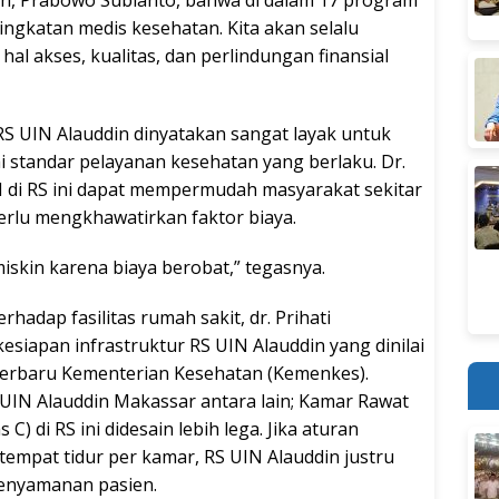
en, Prabowo Subianto, bahwa di dalam 17 program
ingkatan medis kesehatan. Kita akan selalu
l akses, kualitas, dan perlindungan finansial
RS UIN Alauddin dinyatakan sangat layak untuk
 standar pelayanan kesehatan yang berlaku. Dr.
N di RS ini dapat mempermudah masyarakat sekitar
rlu mengkhawatirkan faktor biaya.
iskin karena biaya berobat,” tegasnya.
adap fasilitas rumah sakit, dr. Prihati
esiapan infrastruktur RS UIN Alauddin yang dinilai
 terbaru Kementerian Kesehatan (Kemenkes).
 UIN Alauddin Makassar antara lain; Kamar Rawat
 C) di RS ini didesain lebih lega. Jika aturan
mpat tidur per kamar, RS UIN Alauddin justru
kenyamanan pasien.