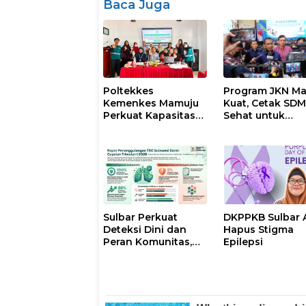
Baca Juga
Poltekkes
Program JKN Ma
Kemenkes Mamuju
Kuat, Cetak SD
Perkuat Kapasitas
Sehat untuk
30 Kader untuk
Indonesia Heba
Mendukung
Eliminasi TBC
Sulbar Perkuat
DKPPKB Sulbar 
Deteksi Dini dan
Hapus Stigma
Peran Komunitas,
Epilepsi
Menuju Eliminasi
TBC