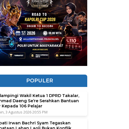
POPULER
dampingi Wakil Ketua 1 DPRD Takalar,
hmad Daeng Se’re Serahkan Bantuan
P Kepada 106 Pelajar
in, 3 Agustus 2026 20:55 PM
pati Irwan Bachri Syam Tegaskan
nataan Lahan Laoli Bukan Konflik