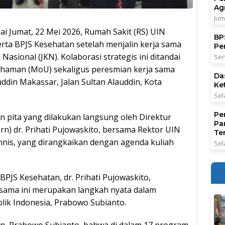
Ag
Jum
Jumat, 22 Mei 2026, Rumah Sakit (RS) UIN
BPS
rta BPJS Kesehatan setelah menjalin kerja sama
Pe
sional (JKN). Kolaborasi strategis ini ditandai
Sen
haman (MoU) sekaligus peresmian kerja sama
Da
ddin Makassar, Jalan Sultan Alauddin, Kota
Ke
Sel
Pe
 pita yang dilakukan langsung oleh Direktur
Pa
n) dr. Prihati Pujowaskito, bersama Rektor UIN
Ter
nnis, yang dirangkaikan dengan agenda kuliah
Sel
PJS Kesehatan, dr. Prihati Pujowaskito,
sama ini merupakan langkah nyata dalam
lik Indonesia, Prabowo Subianto.