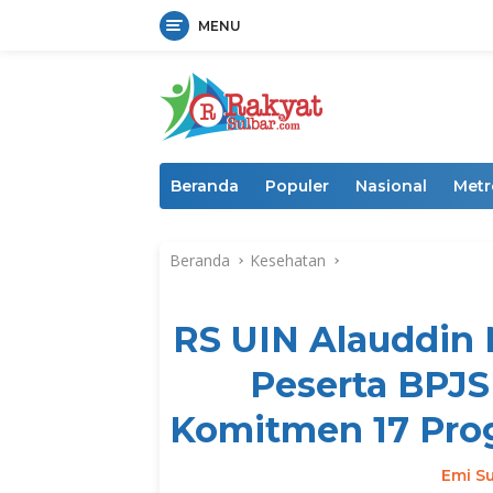
MENU
Langsung
ke
konten
Beranda
Populer
Nasional
Metr
Beranda
Kesehatan
RS UIN Alauddin 
Peserta BPJS
Komitmen 17 Prog
Emi Su