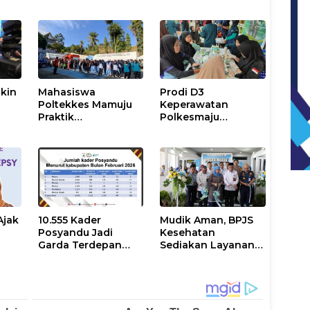
kin
Mahasiswa
Prodi D3
M
Poltekkes Mamuju
Keperawatan
Praktik
Polkesmaju
t
Penanggulangan
Lakukan
Krisis Kesehatan
Pemeriksaan
Bencana
Kesehatan dan
Promosi Kampus di
CFD Arteri Mamuju
Ajak
10.555 Kader
Mudik Aman, BPJS
Posyandu Jadi
Kesehatan
Garda Terdepan
Sediakan Layanan
Layanan
Gratis
Masyarakat di
Sulbar