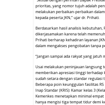
“Sesuai dengan perintah Bapak Presid
prioritas, yang nomor tujuh adalah pen
melakukan perbaikan-perbaikan dalam ha
kepada peserta JKN,” ujar dr. Prihati.
Berdasarkan hasil analisis kebutuhan, 
dikerjasamakan karena telah memenuhi
Prihati berharap kehadiran layanan JK
dalam mengakses pengobatan tanpa pe
“Jangan sampai ada rakyat yang jatuh m
Usai melakukan peninjauan langsung terh
memberikan apresiasi tinggi terhadap k
sudah setara dengan standar regulasi
Beberapa poin keunggulan fasilitas RS
Inap Standar (KRIS): Kamar kelas 3 (Kelas
Kemenkes menetapkan minimal empat te
hanya mengisi tiga tempat tidur demi 