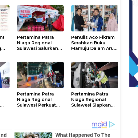
n!
Pertamina Patra
Penulis Aco Fikram
Niaga Regional
Serahkan Buku
g
Sulawesi Salurkan
Mamuju Dalam Arus
Bantuan Tanggap
Gerakan DI/TII 1953–
Darurat untuk
1965 ke Perpusip
Korban Banjir di
Sulbar
Kota Kendari
Pertamina Patra
Pertamina Patra
Niaga Regional
Niaga Regional
k
Sulawesi Perkuat
Sulawesi Siapkan
Edukasi
Dukungan Avtur
Keselamatan, IT
untuk Penerbangan
tara
Makassar Gelar
Haji 2026 Melalui
olar
Pelatihan
AFT Hasanuddin
Penggunaan APAR