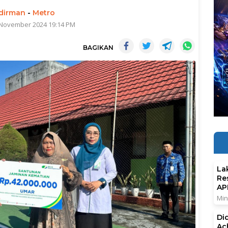
dirman
-
Metro
 November 2024 19:14 PM
BAGIKAN
La
Re
AP
Min
Di
Ac