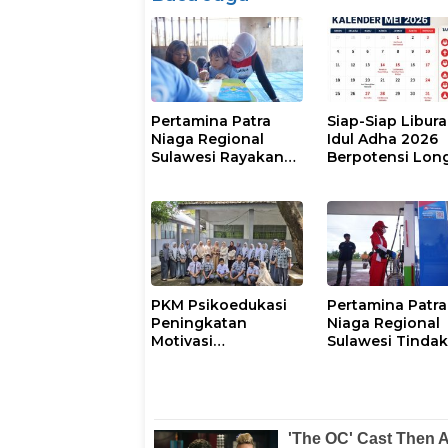
Pertamina Patra
Siap-Siap Libura
Niaga Regional
Idul Adha 2026
Sulawesi Rayakan
Berpotensi Lon
Hari Anak Nasional
Weekend 6 Hari
Melalui Rumah Anak
Pesisir, Ruang
Tumbuh Generasi
Penjaga Pesisir
PKM Psikoedukasi
Pertamina Patra
Peningkatan
Niaga Regional
Motivasi
Sulawesi Tinda
Berprestasi,
Tegas SPBU
Kesiapan Karier,
Wasuponda,
serta Pencegahan
Hentikan Semen
Kenakalan Remaja
Penyaluran Bios
dan Perilaku