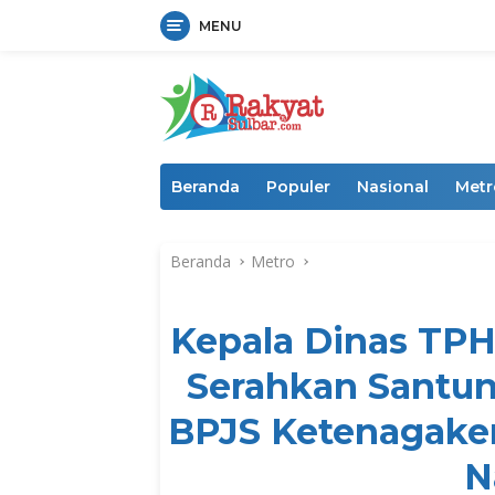
MENU
Langsung
ke
konten
Beranda
Populer
Nasional
Metr
Beranda
Metro
Kepala Dinas TPH
Serahkan Santu
BPJS Ketenagaker
N