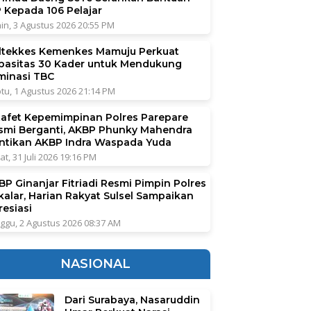
P Kepada 106 Pelajar
in, 3 Agustus 2026 20:55 PM
ltekkes Kemenkes Mamuju Perkuat
pasitas 30 Kader untuk Mendukung
iminasi TBC
tu, 1 Agustus 2026 21:14 PM
tafet Kepemimpinan Polres Parepare
smi Berganti, AKBP Phunky Mahendra
ntikan AKBP Indra Waspada Yuda
at, 31 Juli 2026 19:16 PM
BP Ginanjar Fitriadi Resmi Pimpin Polres
kalar, Harian Rakyat Sulsel Sampaikan
resiasi
ggu, 2 Agustus 2026 08:37 AM
NASIONAL
Dari Surabaya, Nasaruddin