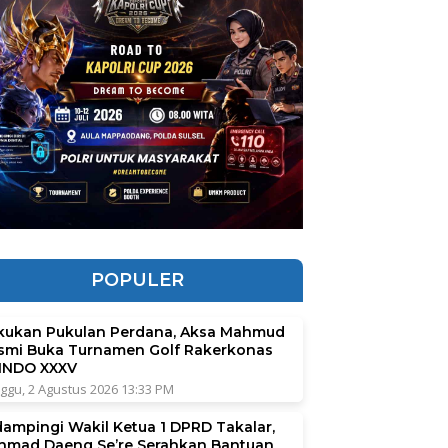
POPULER
kukan Pukulan Perdana, Aksa Mahmud
smi Buka Turnamen Golf Rakerkonas
INDO XXXV
ggu, 2 Agustus 2026 13:33 PM
dampingi Wakil Ketua 1 DPRD Takalar,
hmad Daeng Se’re Serahkan Bantuan