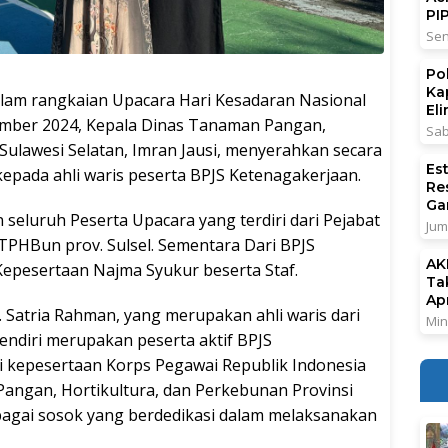
PI
Sen
Po
Ka
 rangkaian Upacara Hari Kesadaran Nasional
El
ember 2024, Kepala Dinas Tanaman Pangan,
Sab
Sulawesi Selatan, Imran Jausi, menyerahkan secara
Es
pada ahli waris peserta BPJS Ketenagakerjaan.
Re
Ga
seluruh Peserta Upacara yang terdiri dari Pejabat
Jum
s TPHBun prov. Sulsel. Sementara Dari BPJS
AK
Kepesertaan Najma Syukur beserta Staf.
Ta
Ap
. Satria Rahman, yang merupakan ahli waris dari
Min
ndiri merupakan peserta aktif BPJS
i kepesertaan Korps Pegawai Republik Indonesia
Pangan, Hortikultura, dan Perkebunan Provinsi
bagai sosok yang berdedikasi dalam melaksanakan