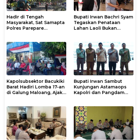
Hadir di Tengah
Bupati Irwan Bachri Syam
Masyarakat, Sat Samapta
Tegaskan Penataan
Polres Parepare
Lahan Laoli Bukan
Gencarkan Patroli Pagi
Konflik Agraria
Kapolsubsektor Bacukiki
Bupati Irwan Sambut
Barat Hadiri Lomba 17-an
Kunjungan Astamaops
di Galung Maloang, Ajak
Kapolri dan Pangdam
Warga Jaga Kamtibmas
XIV/Hasanuddin di Luwu
Timur