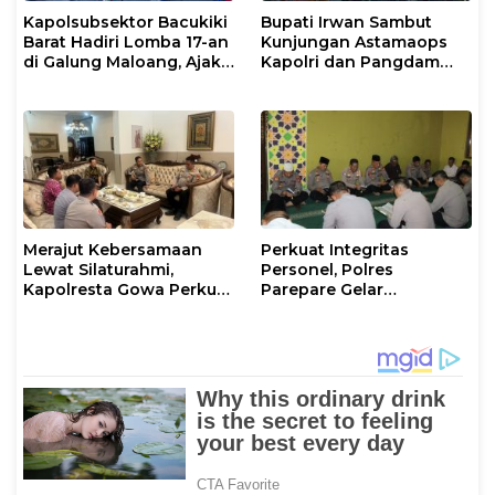
Kapolsubsektor Bacukiki
Bupati Irwan Sambut
Barat Hadiri Lomba 17-an
Kunjungan Astamaops
di Galung Maloang, Ajak
Kapolri dan Pangdam
Warga Jaga Kamtibmas
XIV/Hasanuddin di Luwu
Timur
Merajut Kebersamaan
Perkuat Integritas
Lewat Silaturahmi,
Personel, Polres
Kapolresta Gowa Perkuat
Parepare Gelar
Sinergi dengan Tokoh
Pembinaan Rohani dan
Masyarakat
Mental