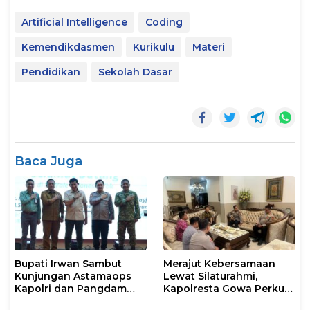
Artificial Intelligence
Coding
Kemendikdasmen
Kurikulu
Materi
Pendidikan
Sekolah Dasar
Baca Juga
Bupati Irwan Sambut
Merajut Kebersamaan
Kunjungan Astamaops
Lewat Silaturahmi,
Kapolri dan Pangdam
Kapolresta Gowa Perkuat
XIV/Hasanuddin di Luwu
Sinergi dengan Tokoh