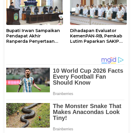
Bupati Irwan Sampaikan
Dihadapan Evaluator
Pendapat Akhir
KemenPAN-RB, Pemkab
Ranperda Penyertaan
Lutim Paparkan SAKIP
Modal Perumdam
dan Capaian Kinerja
Waemami