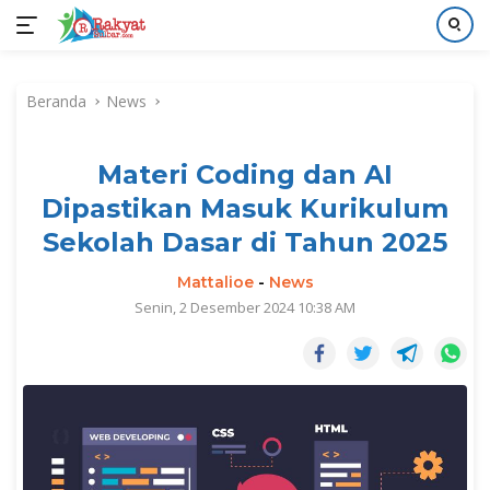
Langsung
ke
Beranda
News
konten
Materi Coding dan AI
Dipastikan Masuk Kurikulum
Sekolah Dasar di Tahun 2025
Mattalioe
-
News
Senin, 2 Desember 2024 10:38 AM