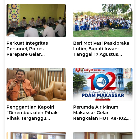
Timur
Masyarakat
Perkuat Integritas
Beri Motivasi Paskibraka
Personel, Polres
Lutim, Bupati Irwan:
Parepare Gelar
Tanggal 17 Agustus
Pembinaan Rohani dan
Kalian Jadi Perhatian
Mental
Penggantian Kapolri
Perumda Air Minum
“Dihembus oleh Pihak-
Makassar Gelar
Pihak Terganggu
Rangkaian HUT Ke-102,
Kenyamanannya”
Perkuat Komitmen
Layani Masyarakat