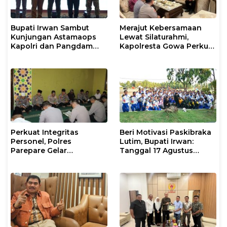
Bupati Irwan Sambut
Merajut Kebersamaan
Kunjungan Astamaops
Lewat Silaturahmi,
Kapolri dan Pangdam
Kapolresta Gowa Perkuat
XIV/Hasanuddin di Luwu
Sinergi dengan Tokoh
Timur
Masyarakat
Perkuat Integritas
Beri Motivasi Paskibraka
Personel, Polres
Lutim, Bupati Irwan:
Parepare Gelar
Tanggal 17 Agustus
Pembinaan Rohani dan
Kalian Jadi Perhatian
Mental