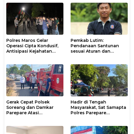
Polres Maros Gelar
Pemkab Lutim:
Operasi Cipta Kondusif,
Pendanaan Santunan
Antisipasi Kejahatan
sesuai Aturan dan
Jalanan dan Penyakit
Prosedur Resmi
Masyarakat
Gerak Cepat Polsek
Hadir di Tengah
Soreang dan Damkar
Masyarakat, Sat Samapta
Parepare Atasi
Polres Parepare
Kebakaran Lahan
Gencarkan Patroli Pagi