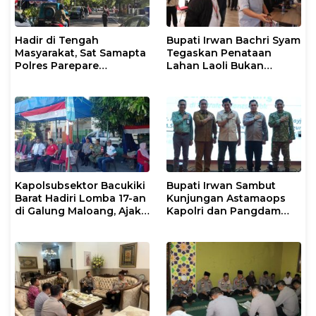
Hadir di Tengah
Bupati Irwan Bachri Syam
Masyarakat, Sat Samapta
Tegaskan Penataan
Polres Parepare
Lahan Laoli Bukan
Gencarkan Patroli Pagi
Konflik Agraria
Kapolsubsektor Bacukiki
Bupati Irwan Sambut
Barat Hadiri Lomba 17-an
Kunjungan Astamaops
di Galung Maloang, Ajak
Kapolri dan Pangdam
Warga Jaga Kamtibmas
XIV/Hasanuddin di Luwu
Timur