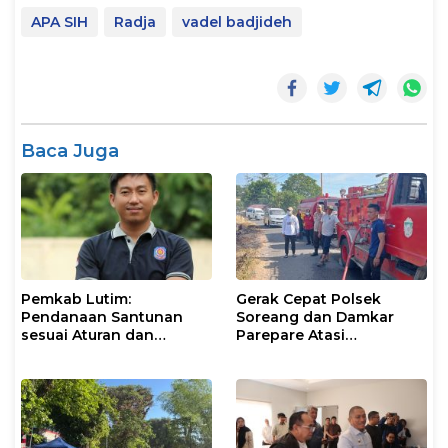
APA SIH
Radja
vadel badjideh
Baca Juga
Pemkab Lutim:
Gerak Cepat Polsek
Pendanaan Santunan
Soreang dan Damkar
sesuai Aturan dan
Parepare Atasi
Prosedur Resmi
Kebakaran Lahan