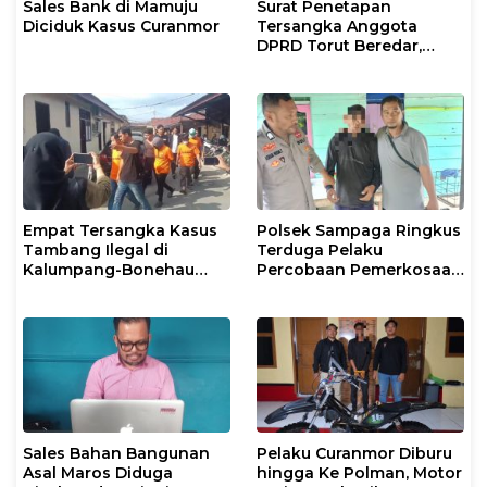
Sales Bank di Mamuju
Surat Penetapan
Diciduk Kasus Curanmor
Tersangka Anggota
DPRD Torut Beredar,
Polresta Mamuju
Tegaskan Masih
Berstatus Saksi
Empat Tersangka Kasus
Polsek Sampaga Ringkus
Tambang Ilegal di
Terduga Pelaku
Kalumpang-Bonehau
Percobaan Pemerkosaan
Resmi Ditahan Polresta
Anak Tiri
Mamuju
Sales Bahan Bangunan
Pelaku Curanmor Diburu
Asal Maros Diduga
hingga Ke Polman, Motor