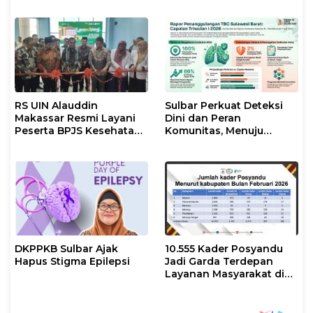
CFD Arteri Mamuju
RS UIN Alauddin
Sulbar Perkuat Deteksi
Makassar Resmi Layani
Dini dan Peran
Peserta BPJS Kesehatan,
Komunitas, Menuju
Wujud Komitmen 17
Eliminasi TBC
Program Prioritas
Presiden
DKPPKB Sulbar Ajak
10.555 Kader Posyandu
Hapus Stigma Epilepsi
Jadi Garda Terdepan
Layanan Masyarakat di
Sulbar