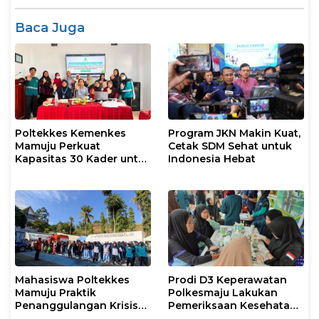
Baca Juga
Poltekkes Kemenkes
Program JKN Makin Kuat,
Mamuju Perkuat
Cetak SDM Sehat untuk
Kapasitas 30 Kader untuk
Indonesia Hebat
Mendukung Eliminasi
TBC
Mahasiswa Poltekkes
Prodi D3 Keperawatan
Mamuju Praktik
Polkesmaju Lakukan
Penanggulangan Krisis
Pemeriksaan Kesehatan
Kesehatan Bencana
dan Promosi Kampus di