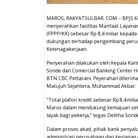
MAROS, RAKYATSULBAR. COM – BPJS Ke
menyerahkan fasilitas Manfaat Layana
(FPPP/KK) sebesar Rp 8,4 miliar kepada
dukungan terhadap pengembang peruma
Ketenagakerjaan.
Penyerahan dilakukan oleh Kepala Kant
Sonde dan Comercial Banking Center H
BTN CBC Pettarani. Peyerahan diterim
Matujuh Sejahtera, Muhammad Akbar.
“Total plafon kredit sebesar Rp 8,4 mi
Maros dalam mendukung kemajuan sek
layak bagi pekerja,” tegas Delitha Son
Dalam proses akad, pihak bank penyal
administrasi perusahaan dan kesiapa