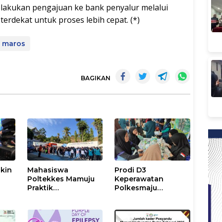
lakukan pengajuan ke bank penyalur melalui
erdekat untuk proses lebih cepat. (*)
maros
BAGIKAN
kin
Mahasiswa
Prodi D3
M
Poltekkes Mamuju
Keperawatan
Praktik
Polkesmaju
t
Penanggulangan
Lakukan
Krisis Kesehatan
Pemeriksaan
Bencana
Kesehatan dan