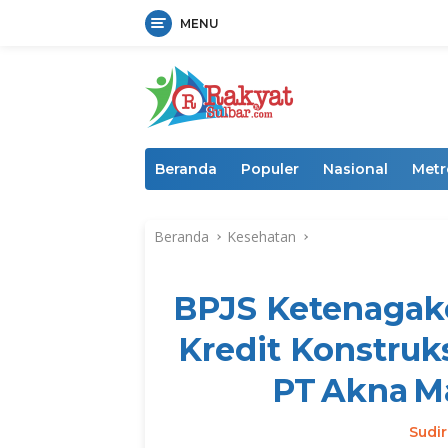
MENU
Langsung
ke
konten
Beranda
Populer
Nasional
Metr
Beranda
Kesehatan
BPJS Ketenagake
Kredit Konstruks
PT Akna Ma
Sudi