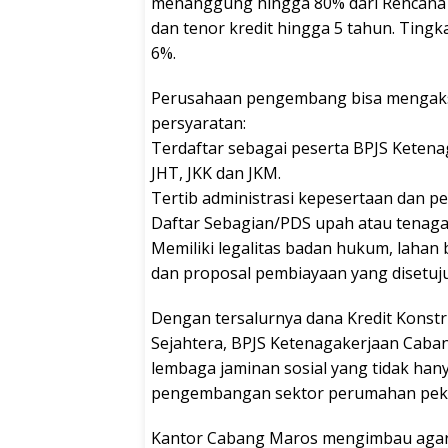
menanggung hingga 80% dari Rencana A
dan tenor kredit hingga 5 tahun. Ting
6%.
Perusahaan pengembang bisa mengaks
persyaratan:
Terdaftar sebagai peserta BPJS Ketena
JHT, JKK dan JKM.
Tertib administrasi kepesertaan dan p
Daftar Sebagian/PDS upah atau tenaga 
Memiliki legalitas badan hukum, lahan 
dan proposal pembiayaan yang disetuju
Dengan tersalurnya dana Kredit Konstru
Sejahtera, BPJS Ketenagakerjaan Cab
lembaga jaminan sosial yang tidak han
pengembangan sektor perumahan pekerj
Kantor Cabang Maros mengimbau agar p