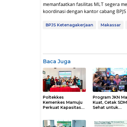
memanfaatkan fasilitas MLT segera me
koordinasi dengan kantor cabang BPJS t
BPJS Ketenagakerjaan
Makassar
Baca Juga
Poltekkes
Program JKN Ma
Kemenkes Mamuju
Kuat, Cetak SD
Perkuat Kapasitas
Sehat untuk
30 Kader untuk
Indonesia Heba
Mendukung
Eliminasi TBC