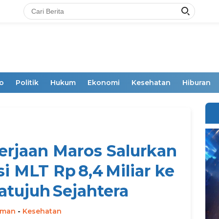
o
Politik
Hukum
Ekonomi
Kesehatan
Hiburan
rjaan Maros Salurkan
i MLT Rp 8,4 Miliar ke
tujuh Sejahtera
rman
-
Kesehatan