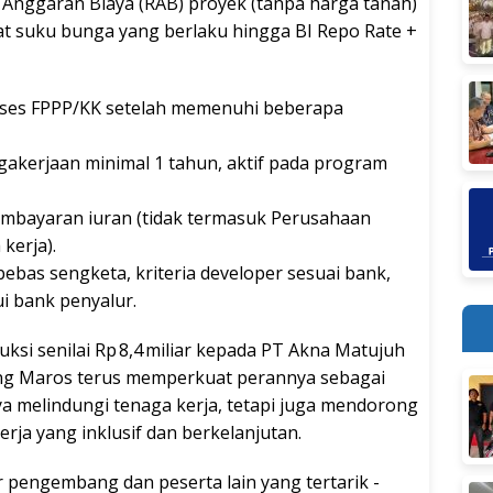
nggaran Biaya (RAB) proyek (tanpa harga tanah)
kat suku bunga yang berlaku hingga BI Repo Rate +
es FPPP/KK setelah memenuhi beberapa
gakerjaan minimal 1 tahun, aktif pada program
embayaran iuran (tidak termasuk Perusahaan
kerja).
bebas sengketa, kriteria developer sesuai bank,
i bank penyalur.
ksi senilai Rp 8,4 miliar kepada PT Akna Matujuh
ang Maros terus memperkuat perannya sebagai
ya melindungi tenaga kerja, tetapi juga mendorong
a yang inklusif dan berkelanjutan.
engembang dan peserta lain yang tertarik ­