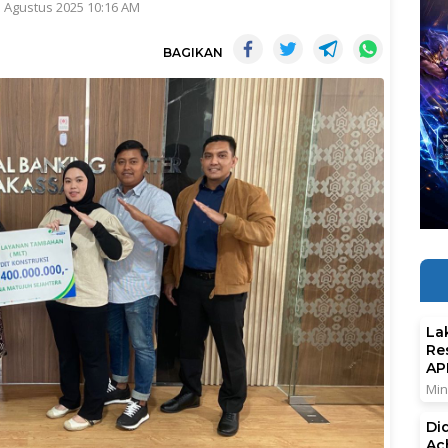
1 Agustus 2025 10:16 AM
BAGIKAN
La
Re
AP
Min
Di
Ac