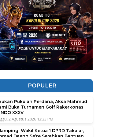
POPULER
kukan Pukulan Perdana, Aksa Mahmud
smi Buka Turnamen Golf Rakerkonas
INDO XXXV
ggu, 2 Agustus 2026 13:33 PM
dampingi Wakil Ketua 1 DPRD Takalar,
hmad Daeng Se’re Serahkan Bantuan