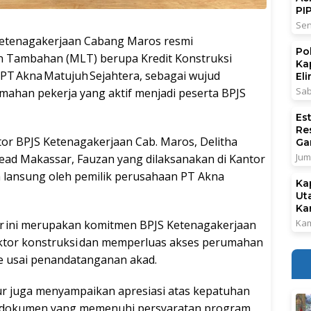
PI
Sen
tenagakerjaan Cabang Maros resmi
Po
n Tambahan (MLT) berupa Kredit Konstruksi
Ka
 PT Akna Matujuh Sejahtera, sebagai wujud
El
Sab
han pekerja yang aktif menjadi peserta BPJS
Es
Re
or BPJS Ketenagakerjaan Cab. Maros, Delitha
Ga
Jum
ead Makassar, Fauzan yang dilaksanakan di Kantor
a lansung oleh pemilik perusahaan PT Akna
Ka
Ut
Ka
Kam
liar ini merupakan komitmen BPJS Ketenagakerjaan
tor konstruksi dan memperluas akses perumahan
de usai penandatanganan akad.
ur juga menyampaikan apresiasi atas kepatuhan
n dokumen yang memenuhi persyaratan program