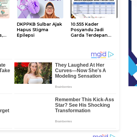
Promosi Kampus di
CFD Arteri Mamuju
DKPPKB Sulbar Ajak
10.555 Kader
n
Hapus Stigma
Posyandu Jadi
s,
Epilepsi
Garda Terdepan
i
Layanan
Masyarakat di
Sulbar