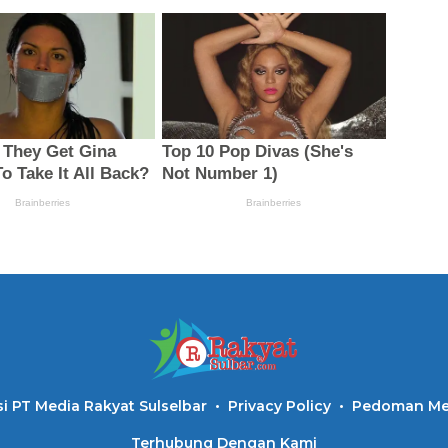
i PT Media Rakyat Sulselbar
Privacy Policy
Pedoman Med
Terhubung Dengan Kami