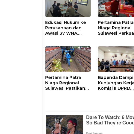
Edukasi Hukum ke
Pertamina Patra
Perusahaan dan
Niaga Regional
Awasi 37 WNA,
Sulawesi Perkua
Imigrasi Makassar
Pasokan Biosol
Gelar Operasi
dan Pengaturan
Mandiri di Maros
Layanan di SPB
dan Pangkep
Maros
Pertamina Patra
Bapenda Dampi
Niaga Regional
Kunjungan Kerj
Sulawesi Pastikan
Komisi II DPRD
Penyaluran LPG 3
Sulbar ke Sulsel
Kg di Sidrap
Berjalan Normal dan
Tambah Pasokan
Selama Periode Hari
Raya Idul adha