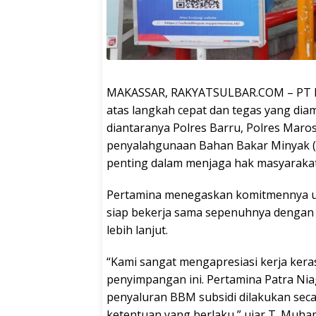
MAKASSAR, RAKYATSULBAR.COM – PT Pe
atas langkah cepat dan tegas yang diam
diantaranya Polres Barru, Polres Mar
penyalahgunaan Bahan Bakar Minyak (
penting dalam menjaga hak masyarakat 
Pertamina menegaskan komitmennya 
siap bekerja sama sepenuhnya dengan
lebih lanjut.
“Kami sangat mengapresiasi kerja ker
penyimpangan ini. Pertamina Patra Ni
penyaluran BBM subsidi dilakukan secar
ketentuan yang berlaku,” ujar T. Mu