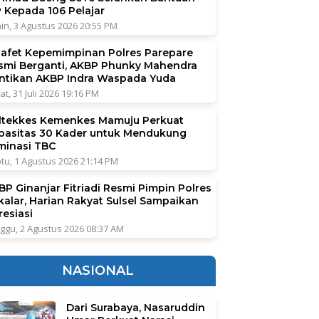
P Kepada 106 Pelajar
in, 3 Agustus 2026 20:55 PM
tafet Kepemimpinan Polres Parepare
smi Berganti, AKBP Phunky Mahendra
ntikan AKBP Indra Waspada Yuda
at, 31 Juli 2026 19:16 PM
ltekkes Kemenkes Mamuju Perkuat
pasitas 30 Kader untuk Mendukung
iminasi TBC
tu, 1 Agustus 2026 21:14 PM
BP Ginanjar Fitriadi Resmi Pimpin Polres
kalar, Harian Rakyat Sulsel Sampaikan
resiasi
ggu, 2 Agustus 2026 08:37 AM
NASIONAL
Dari Surabaya, Nasaruddin