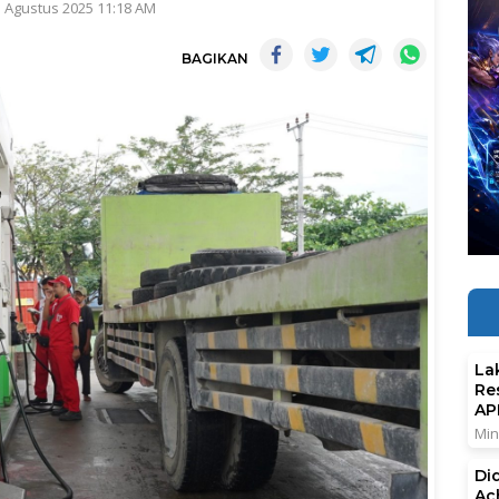
1 Agustus 2025 11:18 AM
BAGIKAN
La
Re
AP
Min
Di
Ac