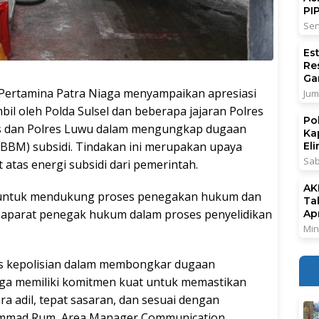
PI
Sen
Es
Re
Ga
rtamina Patra Niaga menyampaikan apresiasi
Jum
bil oleh Polda Sulsel dan beberapa jajaran Polres
Po
os dan Polres Luwu dalam mengungkap dugaan
Ka
BBM) subsidi. Tindakan ini merupakan upaya
El
Sab
atas energi subsidi dari pemerintah.
AK
untuk mendukung proses penegakan hukum dan
Ta
 aparat penegak hukum dalam proses penyelidikan
Ap
Min
as kepolisian dalam membongkar dugaan
aga memiliki komitmen kuat untuk memastikan
a adil, tepat sasaran, dan sesuai dengan
hammad Rum, Area Manager Communication,