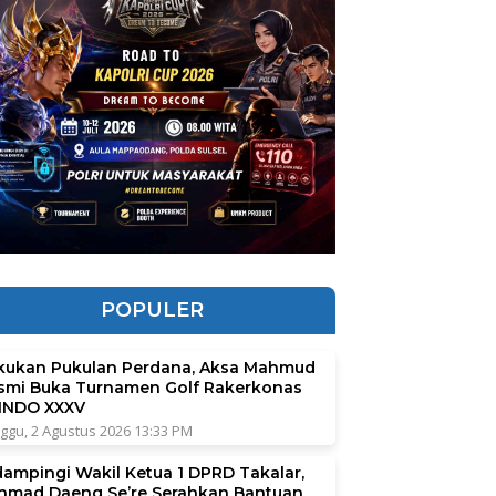
POPULER
kukan Pukulan Perdana, Aksa Mahmud
smi Buka Turnamen Golf Rakerkonas
INDO XXXV
ggu, 2 Agustus 2026 13:33 PM
dampingi Wakil Ketua 1 DPRD Takalar,
hmad Daeng Se’re Serahkan Bantuan