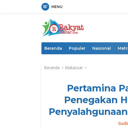
MENU
Langsung
ke
konten
Beranda
Populer
Nasional
Metr
Beranda
Makassar
Pertamina P
Penegakan H
Penyalahgunaan 
Sud