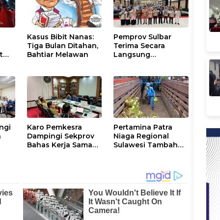
Kasus Bibit Nanas:
Pemprov Sulbar
Tiga Bulan Ditahan,
Terima Secara
t
Bahtiar Melawan
Langsung
ar
Kedatangan
Rombongan
U
Jamaah Hahi Kloter
UPG 12
ngi
Karo Pemkesra
Pertamina Patra
a
Dampingi Sekprov
Niaga Regional
Bahas Kerja Sama
Sulawesi Tambah
Penerbangan
392.910 Pasokan
dengan Pemprov
LPG 3 Kg Selama
Sulsel
Libur Kenaikan
Yesus Kristus dan
Long Weekend