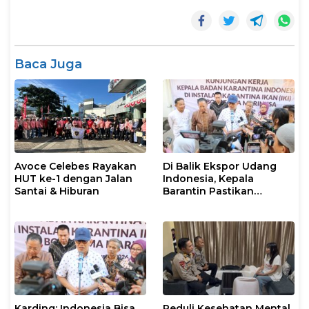
Baca Juga
Avoce Celebes Rayakan
Di Balik Ekspor Udang
HUT ke-1 dengan Jalan
Indonesia, Kepala
Santai & Hiburan
Barantin Pastikan
Layanan Karantina
Berjalan Optimal
Karding: Indonesia Bisa
Peduli Kesehatan Mental,