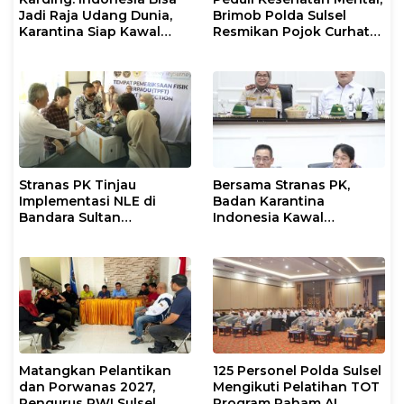
Jadi Raja Udang Dunia,
Brimob Polda Sulsel
Karantina Siap Kawal
Resmikan Pojok Curhat
Ekspor
dengan Layanan
Psikolog dan Psikiater
Stranas PK Tinjau
Bersama Stranas PK,
Implementasi NLE di
Badan Karantina
Bandara Sultan
Indonesia Kawal
Hasanuddin, Perkuat
Implementasi NLE
Sinergi Layanan Logistik
Matangkan Pelantikan
125 Personel Polda Sulsel
dan Porwanas 2027,
Mengikuti Pelatihan TOT
Pengurus PWI Sulsel
Program Paham AI