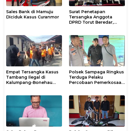
Sales Bank di Mamuju
Surat Penetapan
Diciduk Kasus Curanmor
Tersangka Anggota
DPRD Torut Beredar,
Polresta Mamuju
Tegaskan Masih
Berstatus Saksi
Empat Tersangka Kasus
Polsek Sampaga Ringkus
Tambang Ilegal di
Terduga Pelaku
Kalumpang-Bonehau
Percobaan Pemerkosaan
Resmi Ditahan Polresta
Anak Tiri
Mamuju