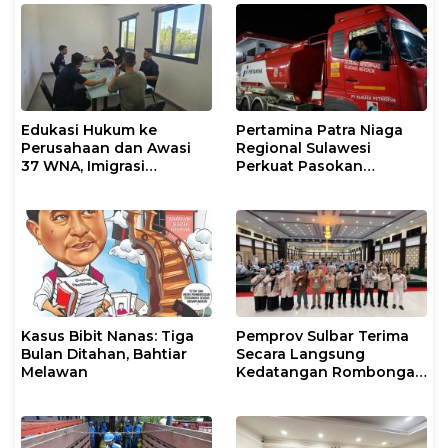
Edukasi Hukum ke
Pertamina Patra Niaga
Perusahaan dan Awasi
Regional Sulawesi
37 WNA, Imigrasi
Perkuat Pasokan
Makassar Gelar Operasi
Biosolar dan Pengaturan
Mandiri di Maros dan
Layanan di SPBU Maros
Pangkep
Kasus Bibit Nanas: Tiga
Pemprov Sulbar Terima
Bulan Ditahan, Bahtiar
Secara Langsung
Melawan
Kedatangan Rombongan
Jamaah Hahi Kloter UPG
12