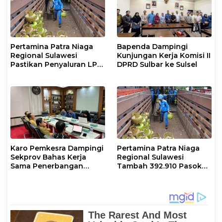
Pertamina Patra Niaga
Bapenda Dampingi
Regional Sulawesi
Kunjungan Kerja Komisi II
Pastikan Penyaluran LPG
DPRD Sulbar ke Sulsel
3 Kg di Sidrap Berjalan
Normal dan Tambah
Pasokan Selama Periode
Hari Raya Idul adha
Karo Pemkesra Dampingi
Pertamina Patra Niaga
Sekprov Bahas Kerja
Regional Sulawesi
Sama Penerbangan
Tambah 392.910 Pasokan
dengan Pemprov Sulsel
LPG 3 Kg Selama Libur
Kenaikan Yesus Kristus
dan Long Weekend