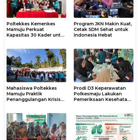
Poltekkes Kemenkes
Program JKN Makin Kuat,
Mamuju Perkuat
Cetak SDM Sehat untuk
Kapasitas 30 Kader untuk
Indonesia Hebat
Mendukung Eliminasi
TBC
Mahasiswa Poltekkes
Prodi D3 Keperawatan
Mamuju Praktik
Polkesmaju Lakukan
Penanggulangan Krisis
Pemeriksaan Kesehatan
Kesehatan Bencana
dan Promosi Kampus di
CFD Arteri Mamuju