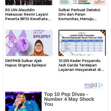
RS UIN Alauddin
Sulbar Perkuat Deteksi
Makassar Resmi Layani
Dini dan Peran
Peserta BPJS Kesehatan,
Komunitas, Menuju
Wujud Komitmen 17
Eliminasi TBC
Program Prioritas
Presiden
DKPPKB Sulbar Ajak
10.555 Kader Posyandu
Hapus Stigma Epilepsi
Jadi Garda Terdepan
Layanan Masyarakat di
Sulbar