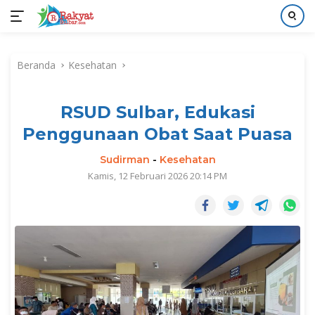
Langsung
ke
Beranda
Kesehatan
konten
RSUD Sulbar, Edukasi
Penggunaan Obat Saat Puasa
Sudirman
-
Kesehatan
Kamis, 12 Februari 2026 20:14 PM