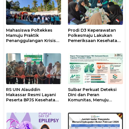
Mahasiswa Poltekkes
Prodi D3 Keperawatan
Mamuju Praktik
Polkesmaju Lakukan
Penanggulangan Krisis
Pemeriksaan Kesehatan
Kesehatan Bencana
dan Promosi Kampus di
CFD Arteri Mamuju
RS UIN Alauddin
Sulbar Perkuat Deteksi
Makassar Resmi Layani
Dini dan Peran
Peserta BPJS Kesehatan,
Komunitas, Menuju
Wujud Komitmen 17
Eliminasi TBC
Program Prioritas
Presiden