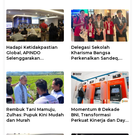
dan Kepemimpinan Umat
untuk Umum
Hadapi Ketidakpastian
Delegasi Sekolah
Global, APINDO
Kharisma Bangsa
Selenggarakan
Perkenalkan Sandeq,
Rakerkonas ke-35
Ikon Budaya Sulbar di
Rumuskan Agenda
Ajang International
Ketahanan Ekonomi
STEAM Olympiad 2026 di
Nasional
Roma
Rembuk Tani Mamuju,
Momentum 8 Dekade
Zulhas: Pupuk Kini Mudah
BNI, Transformasi
dan Murah
Perkuat Kinerja dan Daya
Saing