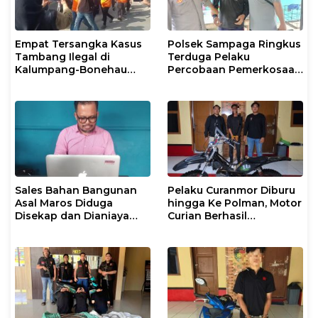
Empat Tersangka Kasus
Polsek Sampaga Ringkus
Tambang Ilegal di
Terduga Pelaku
Kalumpang-Bonehau
Percobaan Pemerkosaan
Resmi Ditahan Polresta
Anak Tiri
Mamuju
Sales Bahan Bangunan
Pelaku Curanmor Diburu
Asal Maros Diduga
hingga Ke Polman, Motor
Disekap dan Dianiaya
Curian Berhasil
Pengusaha
Diamankan