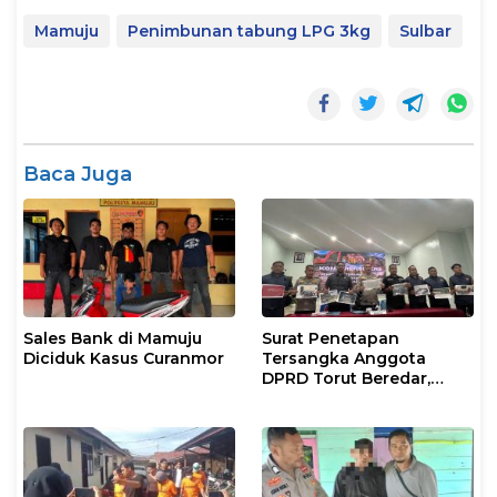
Mamuju
Penimbunan tabung LPG 3kg
Sulbar
Baca Juga
Sales Bank di Mamuju
Surat Penetapan
Diciduk Kasus Curanmor
Tersangka Anggota
DPRD Torut Beredar,
Polresta Mamuju
Tegaskan Masih
Berstatus Saksi