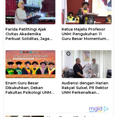
Farida Patittingi Ajak
Ketua Majelis Profesor
Civitas Akademika
UNM: Pengukuhan 11
Perkuat Soliditas, Jaga
Guru Besar Momentum
Keutuhan UNM di Segala
Perkuat Tradisi Akademik
Tantangan
Enam Guru Besar
Audiensi dengan Harian
Dikukuhkan, Dekan
Rakyat Sulsel, Plt Rektor
Fakultas Psikologi UNM
UNM Perkenalkan
Sampaikan Apresiasi
Gerakan “Mapaccing
Khusus
UNM”