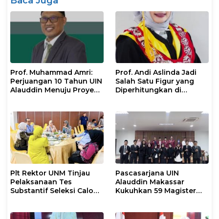
Baca Juga
Prof. Muhammad Amri:
Prof. Andi Aslinda Jadi
Perjuangan 10 Tahun UIN
Salah Satu Figur yang
Alauddin Menuju Proyek
Diperhitungkan di
IsDB Senilai Rp1 Triliun
Pemilihan Rektor UNM
2026–2030
Plt Rektor UNM Tinjau
Pascasarjana UIN
Pelaksanaan Tes
Alauddin Makassar
Substantif Seleksi Calon
Kukuhkan 59 Magister
Mahasiswa PPG
Baru dalam Yudisium
Gelombang II 2026
Khusus