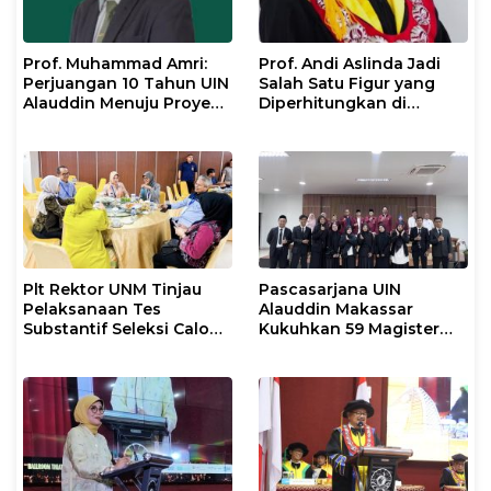
Prof. Muhammad Amri:
Prof. Andi Aslinda Jadi
Perjuangan 10 Tahun UIN
Salah Satu Figur yang
Alauddin Menuju Proyek
Diperhitungkan di
IsDB Senilai Rp1 Triliun
Pemilihan Rektor UNM
2026–2030
Plt Rektor UNM Tinjau
Pascasarjana UIN
Pelaksanaan Tes
Alauddin Makassar
Substantif Seleksi Calon
Kukuhkan 59 Magister
Mahasiswa PPG
Baru dalam Yudisium
Gelombang II 2026
Khusus