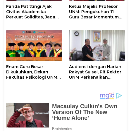
Farida Patittingi Ajak
Ketua Majelis Profesor
Civitas Akademika
UNM: Pengukuhan 11
Perkuat Soliditas, Jaga
Guru Besar Momentum
Keutuhan UNM di Segala
Perkuat Tradisi Akademik
Tantangan
Enam Guru Besar
Audiensi dengan Harian
Dikukuhkan, Dekan
Rakyat Sulsel, Plt Rektor
Fakultas Psikologi UNM
UNM Perkenalkan
Sampaikan Apresiasi
Gerakan “Mapaccing
Khusus
UNM”