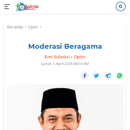
Langsung
ke
Beranda
Opini
konten
Moderasi Beragama
Emi Sulastri
-
Opini
Jumat, 3 April 2026 08:59 AM