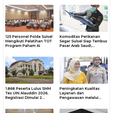
Psikolog dan Psikiater
125 Personel Polda Sulsel
Komoditas Perikanan
Mengikuti Pelatihan TOT
Segar Sulsel Siap Tembus
Program Paham AI
Pasar Arab Saudi,
Karantina Pastikan
Sesuai Standar Ekspor
1.868 Peserta Lulus SMM
Peningkatan Kualitas
Tes UIN Alauddin 2026,
Layanan dan
Registrasi Dimulai 2
Pengawasan melalui
Agustus
Evaluasi Operasional
Tindakan Karantina
Hewan