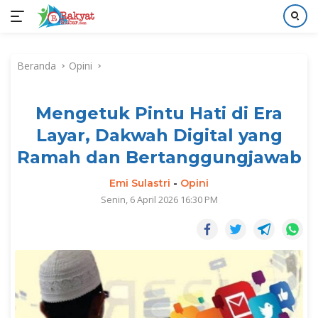
Langsung
ke
Beranda
Opini
konten
Mengetuk Pintu Hati di Era
Layar, Dakwah Digital yang
Ramah dan Bertanggungjawab
Emi Sulastri
-
Opini
Senin, 6 April 2026 16:30 PM