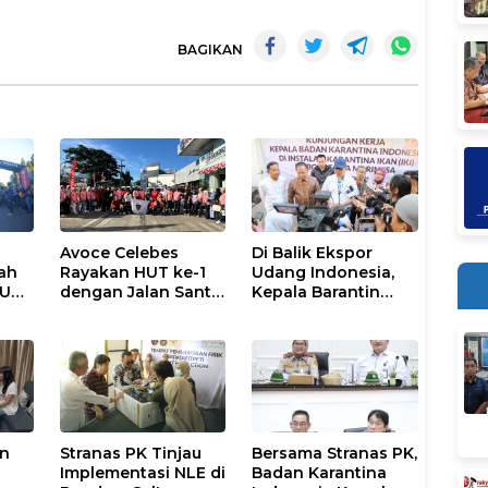
BAGIKAN
Avoce Celebes
Di Balik Ekspor
ah
Rayakan HUT ke-1
Udang Indonesia,
HUT
dengan Jalan Santai
Kepala Barantin
& Hiburan
Pastikan Layanan
Karantina Berjalan
Optimal
an
Stranas PK Tinjau
Bersama Stranas PK,
Implementasi NLE di
Badan Karantina