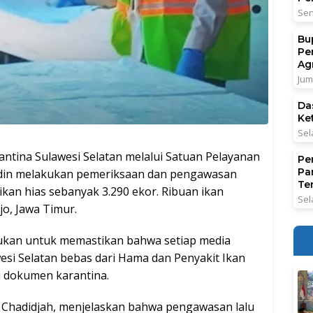
Sen
Bu
Pe
Ag
Jum
Da
Ke
Sel
ina Sulawesi Selatan melalui Satuan Pelayanan
Pe
Pa
ddin melakukan pemeriksaan dan pengawasan
Ter
kan hias sebanyak 3.290 ekor. Ribuan ikan
Sel
jo, Jawa Timur.
ukan untuk memastikan bahwa setiap media
si Selatan bebas dari Hama dan Penyakit Ikan
i dokumen karantina.
ti Chadidjah, menjelaskan bahwa pengawasan lalu