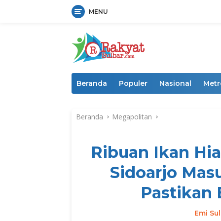
MENU
Langsung
ke
konten
Beranda
Populer
Nasional
Metr
Beranda
Megapolitan
Ribuan Ikan Hia
Sidoarjo Masu
Pastikan 
Emi Sul