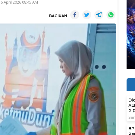
 6 April 2026 08:45 AM
BAGIKAN
Di
Ac
PI
Sen
BPS
Pe