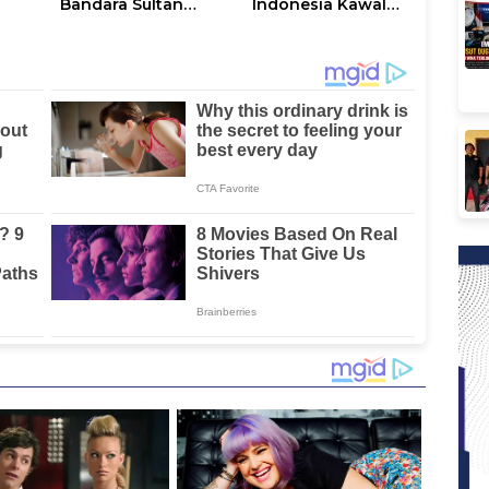
Bandara Sultan
Indonesia Kawal
Hasanuddin,
Implementasi NLE
Perkuat Sinergi
og
Layanan Logistik