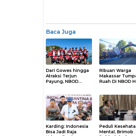
Baca Juga
Dari Gowes hingga
Ribuan Warga
Atraksi Terjun
Makassar Tump
Payung, NBOD
Ruah Di NBOD 
Kodaeral VI
Kodaeral Tahun
Makassar
2026
Berlangsung
Spektakuler
Karding: Indonesia
Peduli Kesehat
Bisa Jadi Raja
Mental, Brimob