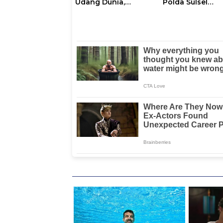
Udang Dunia,
Polda Sulsel
Karantina Siap
Resmikan Pojok
Kawal Ekspor
Curhat dengan
Layanan Psikol
dan Psikiater