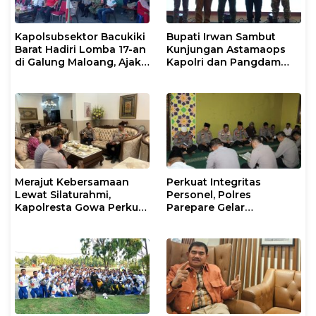
Kapolsubsektor Bacukiki
Bupati Irwan Sambut
Barat Hadiri Lomba 17-an
Kunjungan Astamaops
di Galung Maloang, Ajak
Kapolri dan Pangdam
Warga Jaga Kamtibmas
XIV/Hasanuddin di Luwu
Timur
Merajut Kebersamaan
Perkuat Integritas
Lewat Silaturahmi,
Personel, Polres
Kapolresta Gowa Perkuat
Parepare Gelar
Sinergi dengan Tokoh
Pembinaan Rohani dan
Masyarakat
Mental