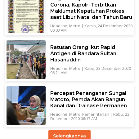
Corona, Kapolri Terbitkan
Maklumat Kepatuhan Prokes
saat Libur Natal dan Tahun Baru
Headline
,
Metro
|
Kamis, 24 Desember 2020
00:03 AM
Ratusan Orang Ikut Rapid
Antigen di Bandara Sultan
Hasanuddin
Headline
,
Metro
|
Rabu, 23 Desember 2020
06:21 AM
Percepat Penanganan Sungai
Matoto, Pemda Akan Bangun
Kanal dan Drainase Permanen
Headline
,
Metro
,
Pemerintahan
|
Rabu, 23
Desember 2020 06:17 AM
Selengkapnya