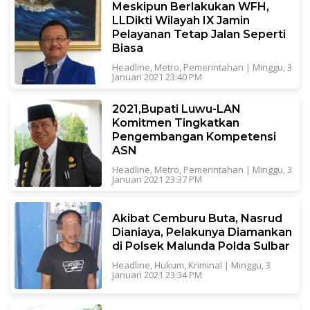
Meskipun Berlakukan WFH,
LLDikti Wilayah IX Jamin
Pelayanan Tetap Jalan Seperti
Biasa
Headline
,
Metro
,
Pemerintahan
|
Minggu, 3
Januari 2021 23:40 PM
2021,Bupati Luwu-LAN
Komitmen Tingkatkan
Pengembangan Kompetensi
ASN
Headline
,
Metro
,
Pemerintahan
|
Minggu, 3
Januari 2021 23:37 PM
Akibat Cemburu Buta, Nasrud
Dianiaya, Pelakunya Diamankan
di Polsek Malunda Polda Sulbar
Headline
,
Hukum
,
Kriminal
|
Minggu, 3
Januari 2021 23:34 PM