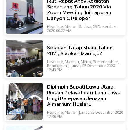
Ikuti Rapat Anev Kegiatan
Sepanjang Tahun 2020 Via
Zoom Meeting, Ini Laporan
Danyon C Pelopor
Headline
,
Metro
|
Selasa, 29 Desember
2020 00:22 AM
Sekolah Tatap Muka Tahun
2021, Siapkah Mamuju?
Headline
,
Mamuju
,
Metro
,
Pemerintahan
,
Pendidikan
|
Jumat, 25 Desember 2020
12:43 PM
Dipimpin Bupati Luwu Utara,
Ribuan Pelayat dari Tana Luwu
Iringi Pelepasan Jenazah
Almarhum Husleru
Headline
,
Metro
|
Jumat, 25 Desember 2020
12:36 PM