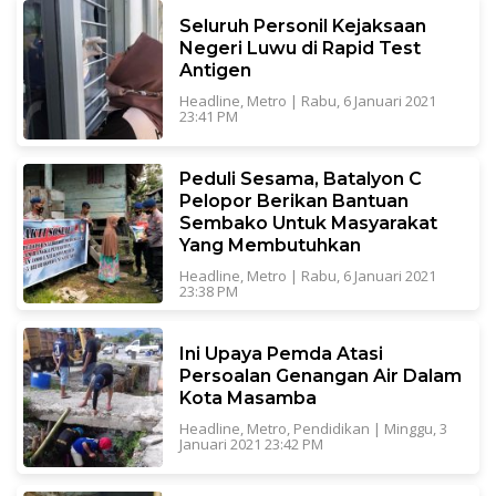
Seluruh Personil Kejaksaan
Negeri Luwu di Rapid Test
Antigen
Headline
,
Metro
|
Rabu, 6 Januari 2021
23:41 PM
Peduli Sesama, Batalyon C
Pelopor Berikan Bantuan
Sembako Untuk Masyarakat
Yang Membutuhkan
Headline
,
Metro
|
Rabu, 6 Januari 2021
23:38 PM
Ini Upaya Pemda Atasi
Persoalan Genangan Air Dalam
Kota Masamba
Headline
,
Metro
,
Pendidikan
|
Minggu, 3
Januari 2021 23:42 PM