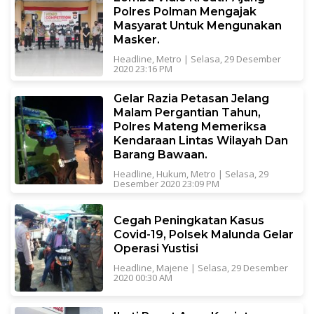
Polres Polman Mengajak
Masyarat Untuk Mengunakan
Masker.
Headline
,
Metro
|
Selasa, 29 Desember
2020 23:16 PM
Gelar Razia Petasan Jelang
Malam Pergantian Tahun,
Polres Mateng Memeriksa
Kendaraan Lintas Wilayah Dan
Barang Bawaan.
Headline
,
Hukum
,
Metro
|
Selasa, 29
Desember 2020 23:09 PM
Cegah Peningkatan Kasus
Covid-19, Polsek Malunda Gelar
Operasi Yustisi
Headline
,
Majene
|
Selasa, 29 Desember
2020 00:30 AM