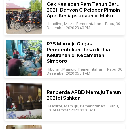
Cek Kesiapan Pam Tahun Baru
2021, Danyon C Pelopor Pimpin
Apel Kesiapsiagaan di Mako
Headline
,
Metro
,
Pemerintahan
|
Rabu, 30
Desember 2020 23:40 PM
P3S Mamuju Gagas
Pembentukan Desa di Dua
Kelurahan di Kecamatan
Simboro
Hiburan
,
Mamuju
,
Pemerintahan
|
Rabu, 30
Desember 2020 06:54 AM
Ranperda APBD Mamuju Tahun
2021di Sahkan
Headline
,
Mamuju
,
Pemerintahan
|
Rabu,
30 Desember 2020 00:03 AM