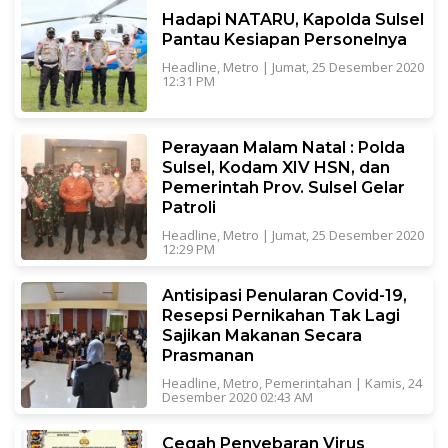
Hadapi NATARU, Kapolda Sulsel
Pantau Kesiapan Personelnya
Headline
,
Metro
|
Jumat, 25 Desember 2020
12:31 PM
Perayaan Malam Natal : Polda
Sulsel, Kodam XIV HSN, dan
Pemerintah Prov. Sulsel Gelar
Patroli
Headline
,
Metro
|
Jumat, 25 Desember 2020
12:29 PM
Antisipasi Penularan Covid-19,
Resepsi Pernikahan Tak Lagi
Sajikan Makanan Secara
Prasmanan
Headline
,
Metro
,
Pemerintahan
|
Kamis, 24
Desember 2020 02:43 AM
Cegah Penyebaran Virus