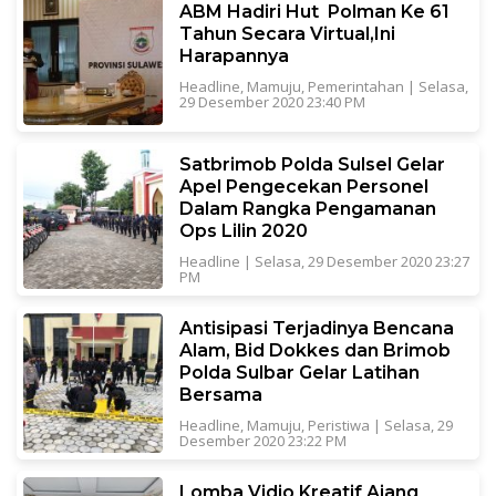
ABM Hadiri Hut Polman Ke 61
Tahun Secara Virtual,Ini
Harapannya
Headline
,
Mamuju
,
Pemerintahan
|
Selasa,
29 Desember 2020 23:40 PM
Satbrimob Polda Sulsel Gelar
Apel Pengecekan Personel
Dalam Rangka Pengamanan
Ops Lilin 2020
Headline
|
Selasa, 29 Desember 2020 23:27
PM
Antisipasi Terjadinya Bencana
Alam, Bid Dokkes dan Brimob
Polda Sulbar Gelar Latihan
Bersama
Headline
,
Mamuju
,
Peristiwa
|
Selasa, 29
Desember 2020 23:22 PM
Lomba Vidio Kreatif Ajang