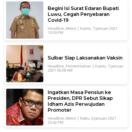
Begini Isi Surat Edaran Bupati
Luwu, Cegah Penyebaran
Covid-19
Headline
,
Metro
|
Kamis, 7 Januari 2021
13:50 PM
Sulbar Siap Laksanakan Vaksin
Headline
,
Pemerintahan
|
Kamis, 7 Januari
2021 00:38 AM
Ingatkan Masa Pensiun ke
Presiden, DPR Sebut Sikap
Idham Azis Perwujudan
Promoter
Headline
,
Metro
|
Rabu, 6 Januari 2021
23:42 PM