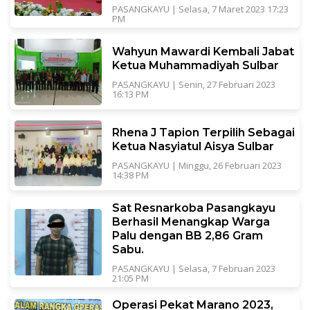
PASANGKAYU
|
Selasa, 7 Maret 2023 17:23
PM
Wahyun Mawardi Kembali Jabat
Ketua Muhammadiyah Sulbar
PASANGKAYU
|
Senin, 27 Februari 2023
16:13 PM
Rhena J Tapion Terpilih Sebagai
Ketua Nasyiatul Aisya Sulbar
PASANGKAYU
|
Minggu, 26 Februari 2023
14:38 PM
Sat Resnarkoba Pasangkayu
Berhasil Menangkap Warga
Palu dengan BB 2,86 Gram
Sabu.
PASANGKAYU
|
Selasa, 7 Februari 2023
21:05 PM
Operasi Pekat Marano 2023,