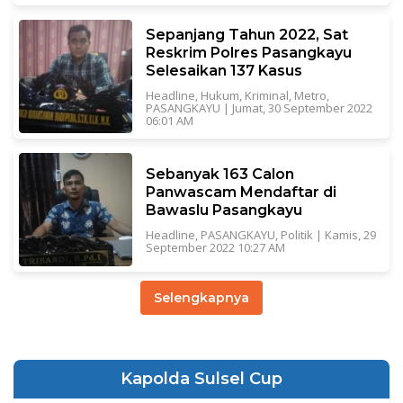
Sepanjang Tahun 2022, Sat
Reskrim Polres Pasangkayu
Selesaikan 137 Kasus
Headline
,
Hukum
,
Kriminal
,
Metro
,
PASANGKAYU
|
Jumat, 30 September 2022
06:01 AM
Sebanyak 163 Calon
Panwascam Mendaftar di
Bawaslu Pasangkayu
Headline
,
PASANGKAYU
,
Politik
|
Kamis, 29
September 2022 10:27 AM
Selengkapnya
Kapolda Sulsel Cup