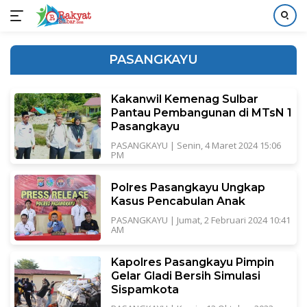
Langsung
ke
PASANGKAYU
konten
Kakanwil Kemenag Sulbar
Pantau Pembangunan di MTsN 1
Pasangkayu
PASANGKAYU
|
Senin, 4 Maret 2024 15:06
PM
Polres Pasangkayu Ungkap
Kasus Pencabulan Anak
PASANGKAYU
|
Jumat, 2 Februari 2024 10:41
AM
Kapolres Pasangkayu Pimpin
Gelar Gladi Bersih Simulasi
Sispamkota