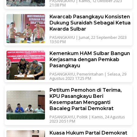
PASANGKAYU
|
Kamis, 12 Oktober 2023
21:08 PM
Kwarcab Pasangkayu Konsisten
Dukung Suraidah Sebagai Ketua
Kwarda Sulbar
PASANGKAYU
|
Jumat, 22 September 2023
13:50 PM
Kemenkum HAM Sulbar Bangun
Kerjasama dengan Pemkab
Pasangkayu
PASANGKAYU
,
Pemerintahan
|
Selasa, 29
Agustus 2023 17:25 PM
Petitum Pemohon di Terima,
KPU Pasangkayu Beri
Kesempatan Mengganti
Bacaleg Partai Demokrat
PASANGKAYU
,
Politik
|
Kamis, 24 Agustus
2023 20:51 PM
Kuasa Hukum Partai Demokrat