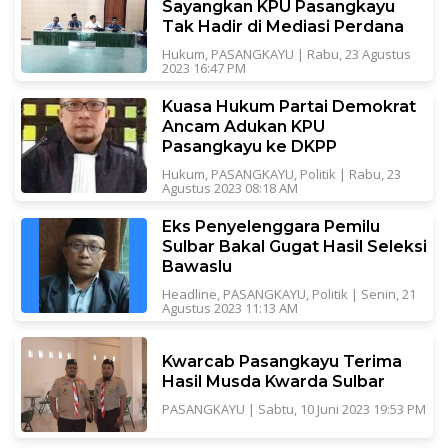
Sayangkan KPU Pasangkayu
Tak Hadir di Mediasi Perdana
Hukum
,
PASANGKAYU
|
Rabu, 23 Agustus
2023 16:47 PM
Kuasa Hukum Partai Demokrat
Ancam Adukan KPU
Pasangkayu ke DKPP
Hukum
,
PASANGKAYU
,
Politik
|
Rabu, 23
Agustus 2023 08:18 AM
Eks Penyelenggara Pemilu
Sulbar Bakal Gugat Hasil Seleksi
Bawaslu
Headline
,
PASANGKAYU
,
Politik
|
Senin, 21
Agustus 2023 11:13 AM
Kwarcab Pasangkayu Terima
Hasil Musda Kwarda Sulbar
PASANGKAYU
|
Sabtu, 10 Juni 2023 19:53 PM