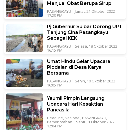
Menjual Obat Berupa Sirup
PASANGKAYU
|
Jumat, 21 Oktober 2022
17:23 PM
Pj Gubernur Sulbar Dorong UPT
Tanjung Cina Pasangkayu
Sebagai KEK
PASANGKAYU
|
Selasa, 18 Oktober 2022
16:15 PM
Umat Hindu Gelar Upacara
Piodalan di Desa Karya
Bersama
PASANGKAYU
|
Senin, 10 Oktober 2022
16:05 PM
Yaumil Pimpin Langsung
Upacara Hari Kesaktian
Pancasila
Headline
,
Nasional
,
PASANGKAYU
,
Pemerintahan
|
Sabtu, 1 Oktober 2022
12:04 PM