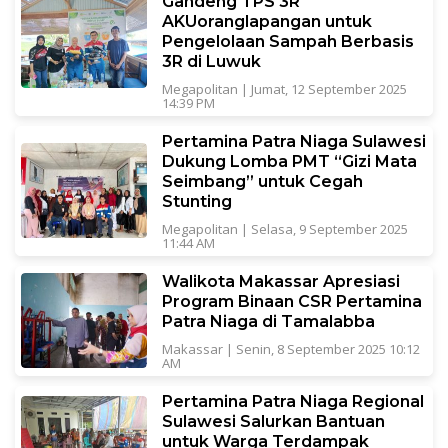
Gandeng TPS 3R
AKUoranglapangan untuk
Pengelolaan Sampah Berbasis
3R di Luwuk
Megapolitan
|
Jumat, 12 September 2025
14:39 PM
Pertamina Patra Niaga Sulawesi
Dukung Lomba PMT “Gizi Mata
Seimbang” untuk Cegah
Stunting
Megapolitan
|
Selasa, 9 September 2025
11:44 AM
Walikota Makassar Apresiasi
Program Binaan CSR Pertamina
Patra Niaga di Tamalabba
Makassar
|
Senin, 8 September 2025 10:12
AM
Pertamina Patra Niaga Regional
Sulawesi Salurkan Bantuan
untuk Warga Terdampak