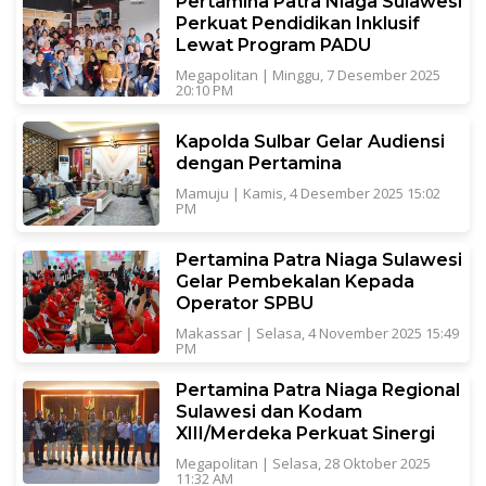
Pertamina Patra Niaga Sulawesi
Perkuat Pendidikan Inklusif
Lewat Program PADU
Megapolitan
|
Minggu, 7 Desember 2025
20:10 PM
Kapolda Sulbar Gelar Audiensi
dengan Pertamina
Mamuju
|
Kamis, 4 Desember 2025 15:02
PM
Pertamina Patra Niaga Sulawesi
Gelar Pembekalan Kepada
Operator SPBU
Makassar
|
Selasa, 4 November 2025 15:49
PM
Pertamina Patra Niaga Regional
Sulawesi dan Kodam
XIII/Merdeka Perkuat Sinergi
Megapolitan
|
Selasa, 28 Oktober 2025
11:32 AM