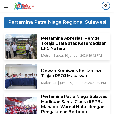
Langsung
ke
Pertamina Patra Niaga Regional Sulawesi
konten
Pertamina Apresiasi Pemda
Toraja Utara atas Ketersediaan
LPG Nataru
Metro
|
Sabtu, 10 Januari 2026 19:12 PM
Dewan Komisaris Pertamina
Tinjau RSOJ Makassar
Makassar
|
Jumat, 9 Januari 2026 21:39 PM
Pertamina Patra Niaga Sulawesi
Hadirkan Santa Claus di SPBU
Manado, Warnai Natal dengan
Pengalaman Berbeda