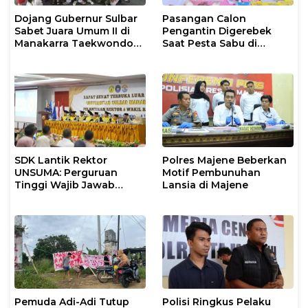
Dojang Gubernur Sulbar
Pasangan Calon
Sabet Juara Umum II di
Pengantin Digerebek
Manakarra Taekwondo
Saat Pesta Sabu di
Festival VI 2026
Mamuju
SDK Lantik Rektor
Polres Majene Beberkan
UNSUMA: Perguruan
Motif Pembunuhan
Tinggi Wajib Jawab
Lansia di Majene
Kebutuhan Dunia Kerja
Pemuda Adi-Adi Tutup
Polisi Ringkus Pelaku