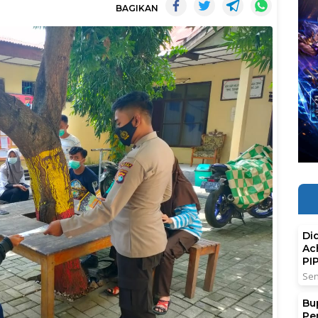
BAGIKAN
Di
Ac
PI
Sen
Bu
Pe