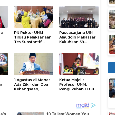
da
Plt Rektor UNM
Pascasarjana UIN
Tinjau Pelaksanaan
Alauddin Makassar
Tes Substantif
Kukuhkan 59
di
Seleksi Calon
Magister Baru
r
Mahasiswa PPG
dalam Yudisium
0
Gelombang II 2026
Khusus
1 Agustus di Monas
Ketua Majelis
ar
Ada Zikir dan Doa
Profesor UNM:
Kebangsaan,
Pengukuhan 11 Guru
Terbuka untuk
Besar Momentum
Umum
Perkuat Tradisi
Akademik