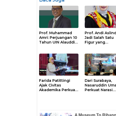
Baca Juga
Prof. Muhammad
Prof. Andi Aslin
Amri: Perjuangan 10
Jadi Salah Satu
Tahun UIN Alauddin
Figur yang
Menuju Proyek IsDB
Diperhitungkan 
Senilai Rp1 Triliun
Pemilihan Rekto
UNM 2026–203
Farida Patittingi
Dari Surabaya,
Ajak Civitas
Nasaruddin Um
Akademika Perkuat
Perkuat Narasi
Soliditas, Jaga
Persatuan dan
Keutuhan UNM di
Kepemimpinan
Segala Tantangan
Umat