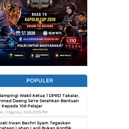
POPULER
dampingi Wakil Ketua 1 DPRD Takalar,
hmad Daeng Se’re Serahkan Bantuan
P Kepada 106 Pelajar
in, 3 Agustus 2026 20:55 PM
pati Irwan Bachri Syam Tegaskan
nataan Lahan Laoli Bukan Konflik