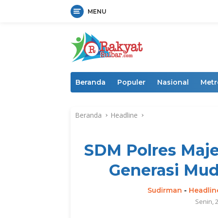
MENU
Langsung
ke
konten
Beranda
Populer
Nasional
Metr
Beranda
Headline
SDM Polres Maje
Generasi Mud
Sudirman
-
Headlin
Senin, 