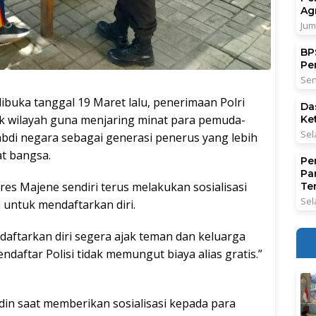
Ag
Jum
BPS
Pe
Sen
ibuka tanggal 19 Maret lalu, penerimaan Polri
Da
sok wilayah guna menjaring minat para pemuda-
Ke
Sel
bdi negara sebagai generasi penerus yang lebih
t bangsa.
Pe
Pa
s Majene sendiri terus melakukan sosialisasi
Ter
Sel
untuk mendaftarkan diri.
 daftarkan diri segera ajak teman dan keluarga
aftar Polisi tidak memungut biaya alias gratis.”
din saat memberikan sosialisasi kepada para