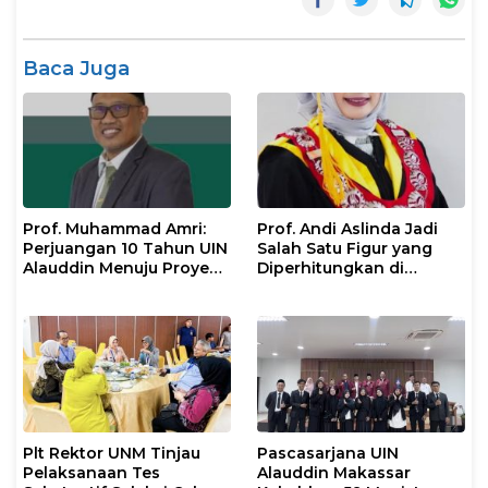
Baca Juga
Prof. Muhammad Amri:
Prof. Andi Aslinda Jadi
Perjuangan 10 Tahun UIN
Salah Satu Figur yang
Alauddin Menuju Proyek
Diperhitungkan di
IsDB Senilai Rp1 Triliun
Pemilihan Rektor UNM
2026–2030
Plt Rektor UNM Tinjau
Pascasarjana UIN
Pelaksanaan Tes
Alauddin Makassar