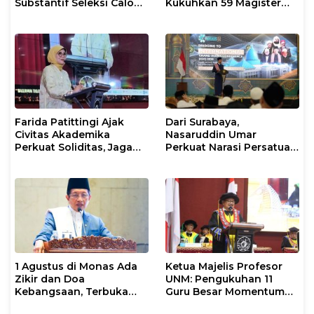
Substantif Seleksi Calon
Kukuhkan 59 Magister
Mahasiswa PPG
Baru dalam Yudisium
Gelombang II 2026
Khusus
Farida Patittingi Ajak
Dari Surabaya,
Civitas Akademika
Nasaruddin Umar
Perkuat Soliditas, Jaga
Perkuat Narasi Persatuan
Keutuhan UNM di Segala
dan Kepemimpinan Umat
Tantangan
1 Agustus di Monas Ada
Ketua Majelis Profesor
Zikir dan Doa
UNM: Pengukuhan 11
Kebangsaan, Terbuka
Guru Besar Momentum
untuk Umum
Perkuat Tradisi Akademik