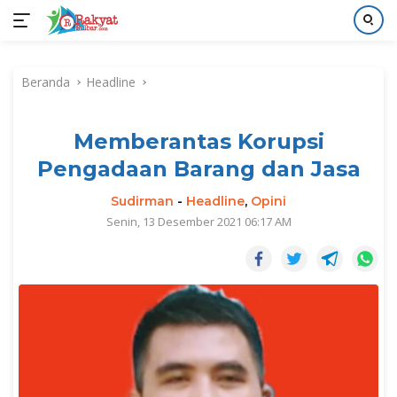
Langsung
ke
Beranda
Headline
konten
Memberantas Korupsi
Pengadaan Barang dan Jasa
Sudirman
-
Headline
,
Opini
Senin, 13 Desember 2021 06:17 AM