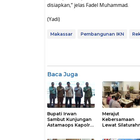
disiapkan,” jelas Fadel Muhammad.
(Yadi)
Makassar
Pembangunan IKN
Rek
Baca Juga
Bupati Irwan
Merajut
Sambut Kunjungan
Kebersamaan
Astamaops Kapolri
Lewat Silaturah
dan Pangdam
Kapolresta Gow
XIV/Hasanuddin di
Perkuat Sinergi