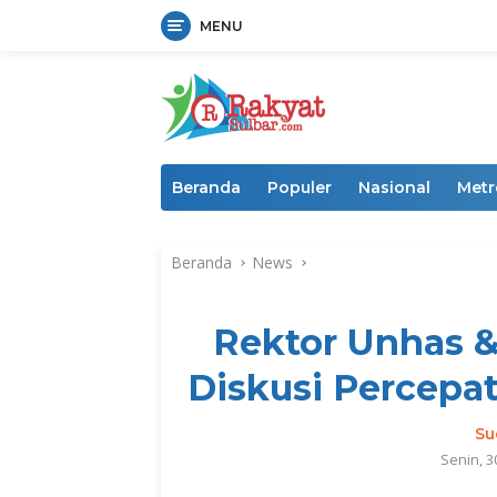
MENU
Langsung
ke
konten
Beranda
Populer
Nasional
Metr
Beranda
News
Rektor Unhas &
Diskusi Percep
Su
Senin, 3