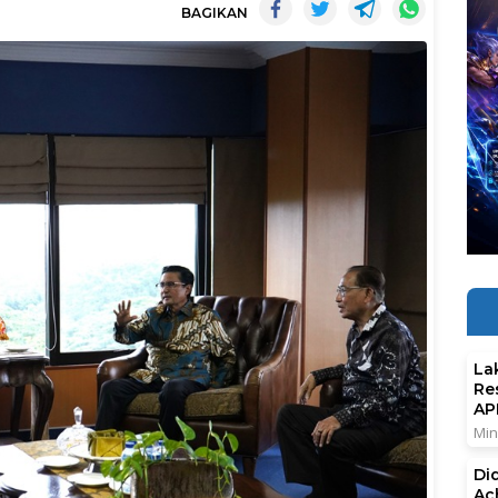
BAGIKAN
La
Re
AP
Min
Di
Ac