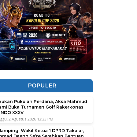
POPULER
kukan Pukulan Perdana, Aksa Mahmud
smi Buka Turnamen Golf Rakerkonas
INDO XXXV
ggu, 2 Agustus 2026 13:33 PM
dampingi Wakil Ketua 1 DPRD Takalar,
hmad Daeng Se’re Serahkan Bantuan