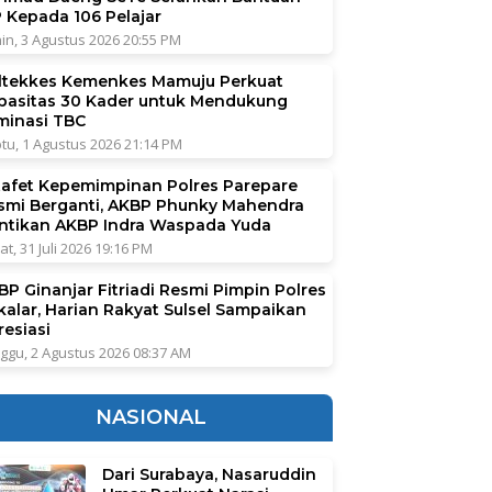
P Kepada 106 Pelajar
in, 3 Agustus 2026 20:55 PM
ltekkes Kemenkes Mamuju Perkuat
pasitas 30 Kader untuk Mendukung
iminasi TBC
tu, 1 Agustus 2026 21:14 PM
tafet Kepemimpinan Polres Parepare
smi Berganti, AKBP Phunky Mahendra
ntikan AKBP Indra Waspada Yuda
at, 31 Juli 2026 19:16 PM
BP Ginanjar Fitriadi Resmi Pimpin Polres
kalar, Harian Rakyat Sulsel Sampaikan
resiasi
ggu, 2 Agustus 2026 08:37 AM
NASIONAL
Dari Surabaya, Nasaruddin