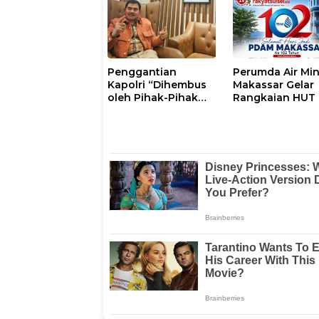
Luwu Timur
dengan Tokoh
Masyarakat
Penggantian
Perumda Air Mi
Kapolri “Dihembus
Makassar Gelar
oleh Pihak-Pihak
Rangkaian HUT 
Terganggu
102, Perkuat
Kenyamanannya”
Komitmen Laya
Masyarakat