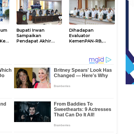
Perhatian
num
Bupati Irwan
Dihadapan
Sampaikan
Evaluator
Ke-
Pendapat Akhir
KemenPAN-RB,
Ranperda
Pemkab Lutim
ni
Penyertaan Modal
Paparkan SAKIP dan
Perumdam
Capaian Kinerja
Waemami