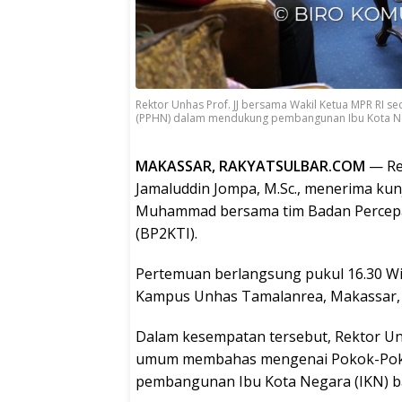
Rektor Unhas Prof. JJ bersama Wakil Ketua MPR R
(PPHN) dalam mendukung pembangunan Ibu Kota Nega
MAKASSAR, RAKYATSULBAR.COM
— Rek
Jamaluddin Jompa, M.Sc., menerima kunj
Muhammad bersama tim Badan Percep
(BP2KTI).
Pertemuan berlangsung pukul 16.30 Wit
Kampus Unhas Tamalanrea, Makassar, S
Dalam kesempatan tersebut, Rektor Unh
umum membahas mengenai Pokok-Pok
pembangunan Ibu Kota Negara (IKN) ba