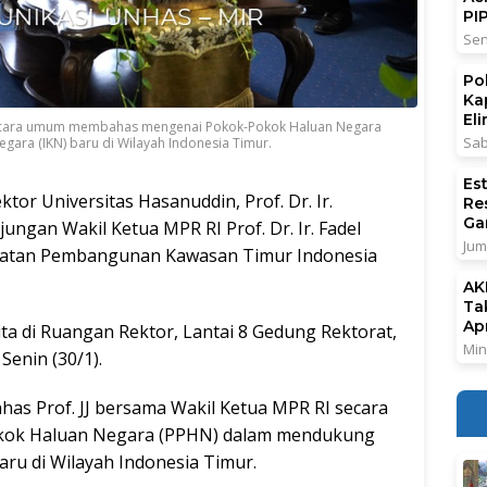
PI
Sen
Po
Ka
El
I secara umum membahas mengenai Pokok-Pokok Haluan Negara
Sab
ra (IKN) baru di Wilayah Indonesia Timur.
Es
tor Universitas Hasanuddin, Prof. Dr. Ir.
Re
Ga
ungan Wakil Ketua MPR RI Prof. Dr. Ir. Fadel
Jum
atan Pembangunan Kawasan Timur Indonesia
AK
Ta
Ap
a di Ruangan Rektor, Lantai 8 Gedung Rektorat,
Min
enin (30/1).
as Prof. JJ bersama Wakil Ketua MPR RI secara
ok Haluan Negara (PPHN) dalam mendukung
ru di Wilayah Indonesia Timur.