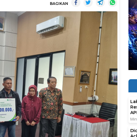
BAGIKAN
La
Re
AP
Min
Di
Ac