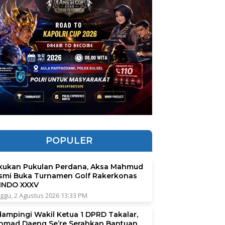
POPULER
kukan Pukulan Perdana, Aksa Mahmud
smi Buka Turnamen Golf Rakerkonas
INDO XXXV
ggu, 2 Agustus 2026 13:33 PM
dampingi Wakil Ketua 1 DPRD Takalar,
hmad Daeng Se’re Serahkan Bantuan