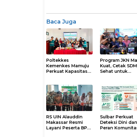
Baca Juga
Poltekkes
Program JKN Ma
Kemenkes Mamuju
Kuat, Cetak SD
Perkuat Kapasitas
Sehat untuk
30 Kader untuk
Indonesia Heba
Mendukung
Eliminasi TBC
RS UIN Alauddin
Sulbar Perkuat
Makassar Resmi
Deteksi Dini da
Layani Peserta BPJS
Peran Komunita
Kesehatan, Wujud
Menuju Eliminas