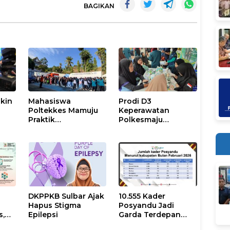
BAGIKAN
kin
Mahasiswa
Prodi D3
M
Poltekkes Mamuju
Keperawatan
Praktik
Polkesmaju
t
Penanggulangan
Lakukan
Krisis Kesehatan
Pemeriksaan
Bencana
Kesehatan dan
Promosi Kampus di
CFD Arteri Mamuju
DKPPKB Sulbar Ajak
10.555 Kader
n
Hapus Stigma
Posyandu Jadi
s,
Epilepsi
Garda Terdepan
i
Layanan