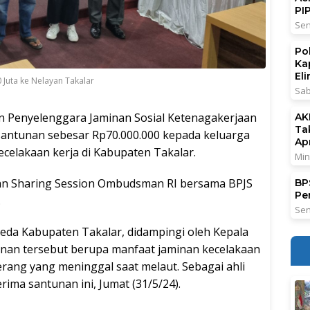
PI
Sen
Po
Ka
El
 Juta ke Nelayan Takalar
Sab
n Penyelenggara Jaminan Sosial Ketenagakerjaan
AK
Ta
antunan sebesar Rp70.000.000 kepada keluarga
Ap
ecelakaan kerja di Kabupaten Takalar.
Min
tan Sharing Session Ombudsman RI bersama BPJS
BPS
Pe
.
Sen
eda Kabupaten Takalar, didampingi oleh Kepala
nan tersebut berupa manfaat jaminan kecelakaan
ang yang meninggal saat melaut. Sebagai ahli
ima santunan ini, Jumat (31/5/24).