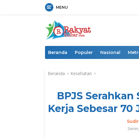
MENU
Langsung
ke
konten
Beranda
Populer
Nasional
Metr
Beranda
Kesehatan
BPJS Serahkan 
Kerja Sebesar 70 
Sudi
Senin,