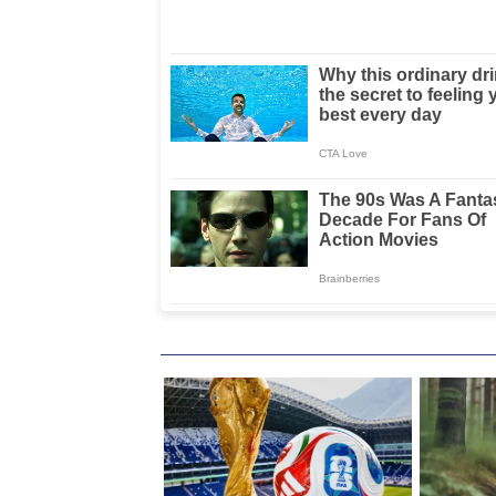
Komitmen 17
TBC
Program Prioritas
Presiden