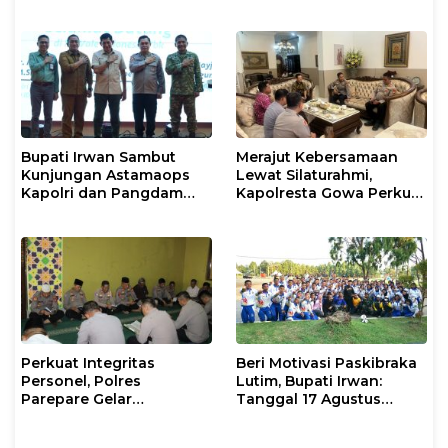
Konflik Agraria
Warga Jaga Kamtibmas
Bupati Irwan Sambut
Merajut Kebersamaan
Kunjungan Astamaops
Lewat Silaturahmi,
Kapolri dan Pangdam
Kapolresta Gowa Perkuat
XIV/Hasanuddin di Luwu
Sinergi dengan Tokoh
Timur
Masyarakat
Perkuat Integritas
Beri Motivasi Paskibraka
Personel, Polres
Lutim, Bupati Irwan:
Parepare Gelar
Tanggal 17 Agustus
Pembinaan Rohani dan
Kalian Jadi Perhatian
Mental