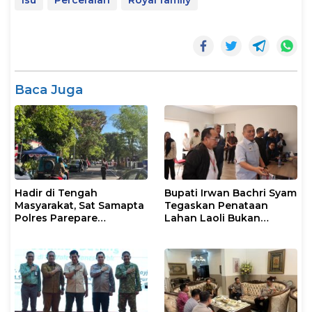
isu
Perceraian
Royal family
Baca Juga
Hadir di Tengah
Bupati Irwan Bachri Syam
Masyarakat, Sat Samapta
Tegaskan Penataan
Polres Parepare
Lahan Laoli Bukan
Gencarkan Patroli Pagi
Konflik Agraria