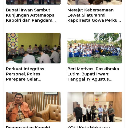
Bupati Irwan Sambut
Merajut Kebersamaan
Kunjungan Astamaops
Lewat Silaturahmi,
Kapolri dan Pangdam
Kapolresta Gowa Perkuat
XIV/Hasanuddin di Luwu
Sinergi dengan Tokoh
Timur
Masyarakat
Perkuat Integritas
Beri Motivasi Paskibraka
Personel, Polres
Lutim, Bupati Irwan:
Parepare Gelar
Tanggal 17 Agustus
Pembinaan Rohani dan
Kalian Jadi Perhatian
Mental
Penggantian Kapolri
KONI Kota Makassar