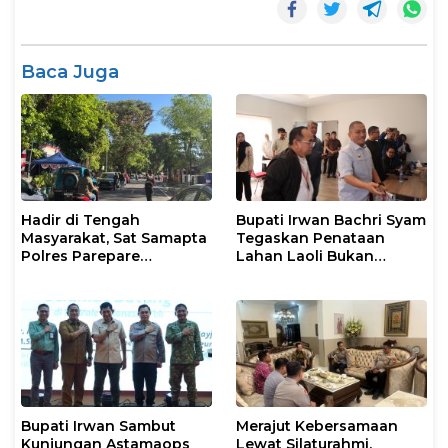
Baca Juga
Hadir di Tengah
Bupati Irwan Bachri Syam
Masyarakat, Sat Samapta
Tegaskan Penataan
Polres Parepare
Lahan Laoli Bukan
Gencarkan Patroli Pagi
Konflik Agraria
Bupati Irwan Sambut
Merajut Kebersamaan
Kunjungan Astamaops
Lewat Silaturahmi,