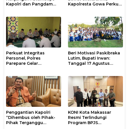
Kapolri dan Pangdam
Kapolresta Gowa Perkuat
XIV/Hasanuddin di Luwu
Sinergi dengan Tokoh
Timur
Masyarakat
Perkuat Integritas
Beri Motivasi Paskibraka
Personel, Polres
Lutim, Bupati Irwan:
Parepare Gelar
Tanggal 17 Agustus
Pembinaan Rohani dan
Kalian Jadi Perhatian
Mental
Penggantian Kapolri
KONI Kota Makassar
“Dihembus oleh Pihak-
Resmi Terlindungi
Pihak Terganggu
Program BPJS
Kenyamanannya”
Ketenagakerjaan