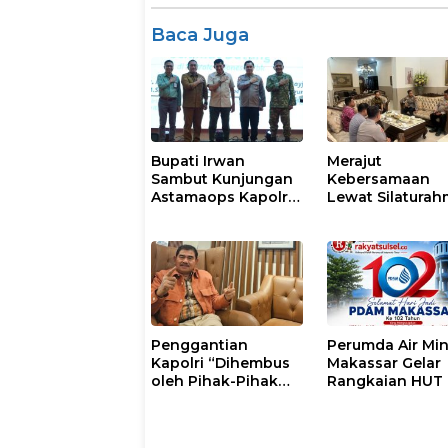
Baca Juga
Bupati Irwan
Merajut
Sambut Kunjungan
Kebersamaan
Astamaops Kapolri
Lewat Silaturah
dan Pangdam
Kapolresta Gow
XIV/Hasanuddin di
Perkuat Sinergi
Luwu Timur
dengan Tokoh
Masyarakat
Penggantian
Perumda Air Mi
Kapolri “Dihembus
Makassar Gelar
oleh Pihak-Pihak
Rangkaian HUT 
Terganggu
102, Perkuat
Kenyamanannya”
Komitmen Laya
Masyarakat