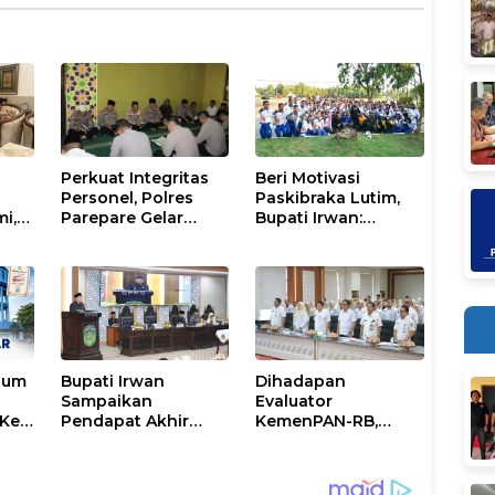
Perkuat Integritas
Beri Motivasi
Personel, Polres
Paskibraka Lutim,
mi,
Parepare Gelar
Bupati Irwan:
a
Pembinaan Rohani
Tanggal 17 Agustus
dan Mental
Kalian Jadi
Perhatian
num
Bupati Irwan
Dihadapan
Sampaikan
Evaluator
Ke-
Pendapat Akhir
KemenPAN-RB,
Ranperda
Pemkab Lutim
ni
Penyertaan Modal
Paparkan SAKIP dan
Perumdam
Capaian Kinerja