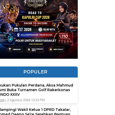
POPULER
kukan Pukulan Perdana, Aksa Mahmud
smi Buka Turnamen Golf Rakerkonas
INDO XXXV
ggu, 2 Agustus 2026 13:33 PM
dampingi Wakil Ketua 1 DPRD Takalar,
hmad Daeng Se’re Serahkan Bantuan