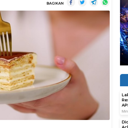
BAGIKAN
La
Re
AP
Min
Di
Ac