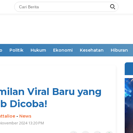
o
Politik
Hukum
Ekonomi
Kesehatan
Hiburan
milan Viral Baru yang
b Dicoba!
ttalioe
-
News
 November 2024 13:20 PM