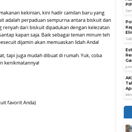
PI
Sen
makanan kekinian, kini hadir camilan baru yang
uit adalah perpaduan sempurna antara biskuit dan
Po
g renyah dari biskuit dipadukan dengan kelezatan
Ka
El
isantap kapan saja. Baik sebagai teman minum teh
Sab
esecuit dijamin akan memuaskan lidah Anda!
Es
zat, tapi juga mudah dibuat di rumah. Yuk, coba
Re
Ga
kan kenikmatannya!
Jum
AK
Ta
Ap
Min
uit favorit Anda)