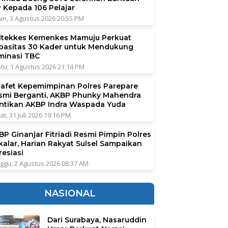
P Kepada 106 Pelajar
in, 3 Agustus 2026 20:55 PM
ltekkes Kemenkes Mamuju Perkuat
pasitas 30 Kader untuk Mendukung
iminasi TBC
tu, 1 Agustus 2026 21:14 PM
tafet Kepemimpinan Polres Parepare
smi Berganti, AKBP Phunky Mahendra
ntikan AKBP Indra Waspada Yuda
at, 31 Juli 2026 19:16 PM
BP Ginanjar Fitriadi Resmi Pimpin Polres
kalar, Harian Rakyat Sulsel Sampaikan
resiasi
ggu, 2 Agustus 2026 08:37 AM
NASIONAL
Dari Surabaya, Nasaruddin