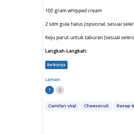
100 gram whipped cream
2 sdm gula halus (opsional, sesuai seler
Keju parut untuk taburan (sesuai seler
Langkah-Langkah:
Berikutnya
Laman:
1
2
Camilan viral
Cheesecuit
Resep 