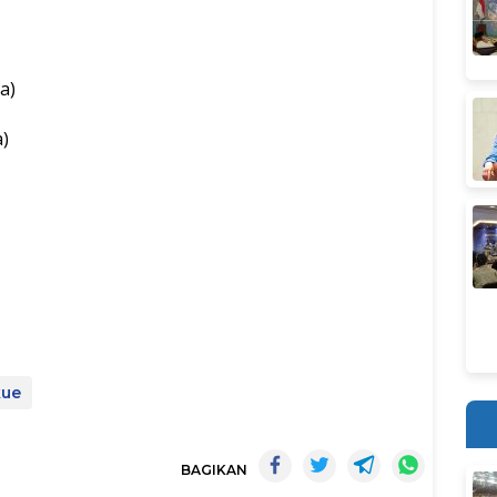
a)
a)
kue
BAGIKAN