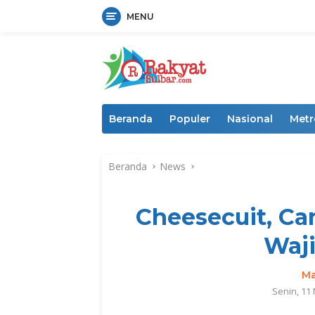
MENU
Langsung
ke
konten
Beranda
Populer
Nasional
Metr
Beranda
News
Cheesecuit, Ca
Waji
Ma
Senin, 11