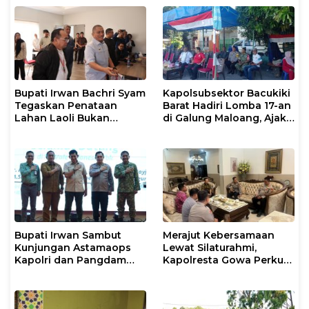
Bupati Irwan Bachri Syam
Kapolsubsektor Bacukiki
Tegaskan Penataan
Barat Hadiri Lomba 17-an
Lahan Laoli Bukan
di Galung Maloang, Ajak
Konflik Agraria
Warga Jaga Kamtibmas
Bupati Irwan Sambut
Merajut Kebersamaan
Kunjungan Astamaops
Lewat Silaturahmi,
Kapolri dan Pangdam
Kapolresta Gowa Perkuat
XIV/Hasanuddin di Luwu
Sinergi dengan Tokoh
Timur
Masyarakat