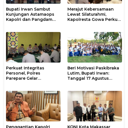
Bupati Irwan Sambut
Merajut Kebersamaan
Kunjungan Astamaops
Lewat Silaturahmi,
Kapolri dan Pangdam
Kapolresta Gowa Perkuat
XIV/Hasanuddin di Luwu
Sinergi dengan Tokoh
Timur
Masyarakat
Perkuat Integritas
Beri Motivasi Paskibraka
Personel, Polres
Lutim, Bupati Irwan:
Parepare Gelar
Tanggal 17 Agustus
Pembinaan Rohani dan
Kalian Jadi Perhatian
Mental
Penggantian Kapolri
KONI Kota Makassar