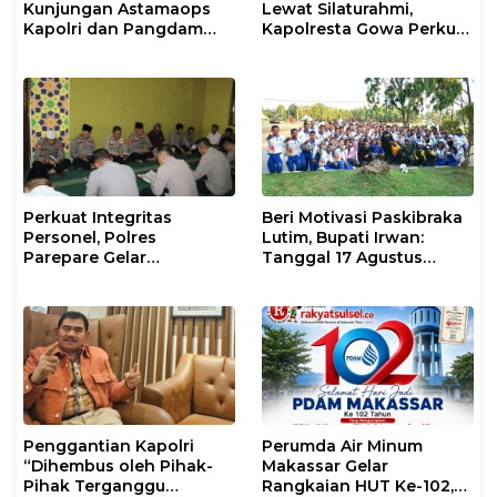
Kunjungan Astamaops
Lewat Silaturahmi,
Kapolri dan Pangdam
Kapolresta Gowa Perkuat
XIV/Hasanuddin di Luwu
Sinergi dengan Tokoh
Timur
Masyarakat
Perkuat Integritas
Beri Motivasi Paskibraka
Personel, Polres
Lutim, Bupati Irwan:
Parepare Gelar
Tanggal 17 Agustus
Pembinaan Rohani dan
Kalian Jadi Perhatian
Mental
Penggantian Kapolri
Perumda Air Minum
“Dihembus oleh Pihak-
Makassar Gelar
Pihak Terganggu
Rangkaian HUT Ke-102,