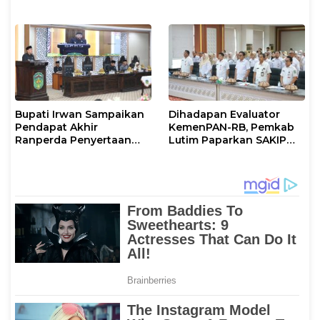
Kenyamanannya”
Perkuat Komitmen
Layani Masyarakat
Bupati Irwan Sampaikan
Dihadapan Evaluator
Pendapat Akhir
KemenPAN-RB, Pemkab
Ranperda Penyertaan
Lutim Paparkan SAKIP
Modal Perumdam
dan Capaian Kinerja
Waemami