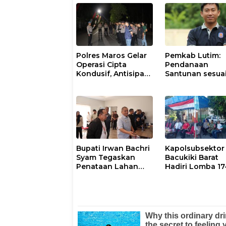
Polres Maros Gelar
Pemkab Lutim:
Operasi Cipta
Pendanaan
Kondusif, Antisipasi
Santunan sesua
Kejahatan Jalanan
Aturan dan
dan Penyakit
Prosedur Resmi
Masyarakat
Bupati Irwan Bachri
Kapolsubsektor
Syam Tegaskan
Bacukiki Barat
Penataan Lahan
Hadiri Lomba 17
Laoli Bukan Konflik
di Galung Maloa
Agraria
Ajak Warga Jag
Kamtibmas