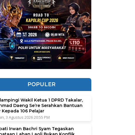
POPULER
dampingi Wakil Ketua 1 DPRD Takalar,
hmad Daeng Se’re Serahkan Bantuan
P Kepada 106 Pelajar
in, 3 Agustus 2026 20:55 PM
pati Irwan Bachri Syam Tegaskan
nataan Lahan Laoli Bukan Konflik