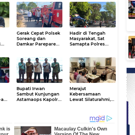
Gerak Cepat Polsek
Hadir di Tengah
Soreang dan
Masyarakat, Sat
i
Damkar Parepare
Samapta Polres
Atasi Kebakaran
Parepare
Lahan
Gencarkan Patroli
Pagi
Bupati Irwan
Merajut
Sambut Kunjungan
Kebersamaan
-an
Astamaops Kapolri
Lewat Silaturahmi,
ng,
dan Pangdam
Kapolresta Gowa
a
XIV/Hasanuddin di
Perkuat Sinergi
Luwu Timur
dengan Tokoh
Masyarakat