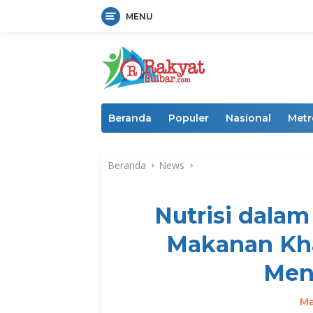
MENU
Langsung
ke
konten
Beranda
Populer
Nasional
Metr
Beranda
News
Nutrisi dalam
Makanan Kha
Men
Ma