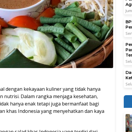
Ag
Jum
BPS
Pe
Sen
Pe
Pa
Ter
Sel
Da
Ke
Sel
nal dengan kekayaan kuliner yang tidak hanya
n nutrisi. Dalam rangka menjaga kesehatan,
dak hanya enak tetapi juga bermanfaat bagi
an khas Indonesia yang menyehatkan dan kaya
ngan salad khas Indonesia yang terdiri dari