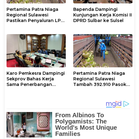
Pertamina Patra Niaga
Bapenda Dampingi
Regional Sulawesi
Kunjungan Kerja Komisi II
Pastikan Penyaluran LPG
DPRD Sulbar ke Sulsel
3 Kg di Sidrap Berjalan
Normal dan Tambah
Pasokan Selama Periode
Hari Raya Idul adha
Karo Pemkesra Dampingi
Pertamina Patra Niaga
Sekprov Bahas Kerja
Regional Sulawesi
Sama Penerbangan
Tambah 392.910 Pasokan
dengan Pemprov Sulsel
LPG 3 Kg Selama Libur
Kenaikan Yesus Kristus
dan Long Weekend