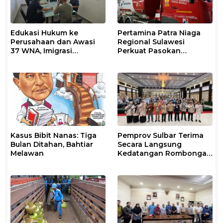
Edukasi Hukum ke
Pertamina Patra Niaga
Perusahaan dan Awasi
Regional Sulawesi
37 WNA, Imigrasi
Perkuat Pasokan
Makassar Gelar Operasi
Biosolar dan Pengaturan
Mandiri di Maros dan
Layanan di SPBU Maros
Pangkep
Kasus Bibit Nanas: Tiga
Pemprov Sulbar Terima
Bulan Ditahan, Bahtiar
Secara Langsung
Melawan
Kedatangan Rombongan
Jamaah Hahi Kloter UPG
12