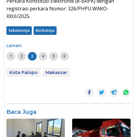
Perkara Konstitusi Elektronik (e-BRPK) dengan
registrasi perkara Nomor: 326/PHPU.WAKO-
XXIII/2025.
Sebelumnya
Berikutnya
Laman:
1
2
3
4
5
6
Kota Palopo
Makassar
Baca Juga