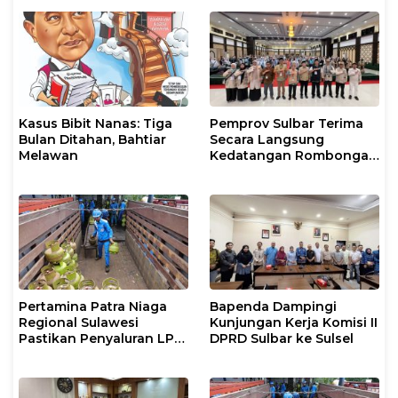
Mandiri di Maros dan
Layanan di SPBU Maros
Pangkep
Kasus Bibit Nanas: Tiga
Pemprov Sulbar Terima
Bulan Ditahan, Bahtiar
Secara Langsung
Melawan
Kedatangan Rombongan
Jamaah Hahi Kloter UPG
12
Pertamina Patra Niaga
Bapenda Dampingi
Regional Sulawesi
Kunjungan Kerja Komisi II
Pastikan Penyaluran LPG
DPRD Sulbar ke Sulsel
3 Kg di Sidrap Berjalan
Normal dan Tambah
Pasokan Selama Periode