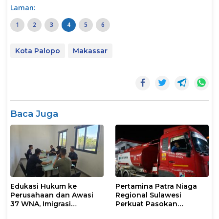
Laman:
1
2
3
4
5
6
Kota Palopo
Makassar
Baca Juga
Edukasi Hukum ke
Pertamina Patra Niaga
Perusahaan dan Awasi
Regional Sulawesi
37 WNA, Imigrasi
Perkuat Pasokan
Makassar Gelar Operasi
Biosolar dan Pengaturan