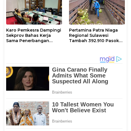
Hari Raya Idul adha
Karo Pemkesra Dampingi
Pertamina Patra Niaga
Sekprov Bahas Kerja
Regional Sulawesi
Sama Penerbangan
Tambah 392.910 Pasokan
dengan Pemprov Sulsel
LPG 3 Kg Selama Libur
Kenaikan Yesus Kristus
dan Long Weekend