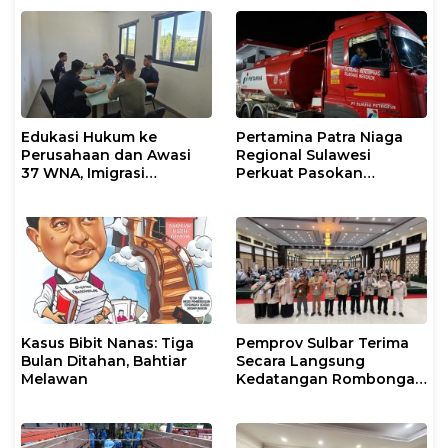
Edukasi Hukum ke
Pertamina Patra Niaga
Perusahaan dan Awasi
Regional Sulawesi
37 WNA, Imigrasi
Perkuat Pasokan
Makassar Gelar Operasi
Biosolar dan Pengaturan
Mandiri di Maros dan
Layanan di SPBU Maros
Pangkep
Kasus Bibit Nanas: Tiga
Pemprov Sulbar Terima
Bulan Ditahan, Bahtiar
Secara Langsung
Melawan
Kedatangan Rombongan
Jamaah Hahi Kloter UPG
12