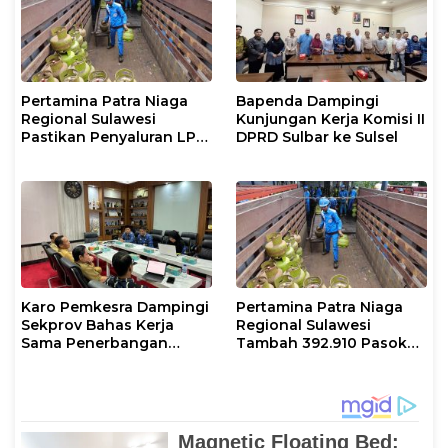
Pertamina Patra Niaga
Bapenda Dampingi
Regional Sulawesi
Kunjungan Kerja Komisi II
Pastikan Penyaluran LPG
DPRD Sulbar ke Sulsel
3 Kg di Sidrap Berjalan
Normal dan Tambah
Pasokan Selama Periode
Hari Raya Idul adha
Karo Pemkesra Dampingi
Pertamina Patra Niaga
Sekprov Bahas Kerja
Regional Sulawesi
Sama Penerbangan
Tambah 392.910 Pasokan
dengan Pemprov Sulsel
LPG 3 Kg Selama Libur
Kenaikan Yesus Kristus
dan Long Weekend